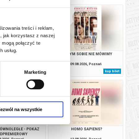
lizowania treści i reklam,
, jak korzystasz z naszej
y mogą połączyć te
h usług.
APROSZENIE
O CZYM SOBIE NIE MÓWIMY
8.2026, Poznań
09.08.2026, Poznań
kup bilet
kup bilet
Marketing
ezwól na wszystkie
RÓWNOLEGŁE - POKAZ
HOMO SAPIENS?
EDPREMIEROWY