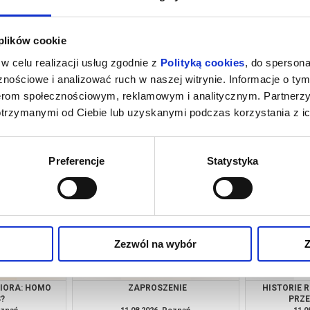
 plików cookie
w celu realizacji usług zgodnie z
Polityką cookies
, do spersona
nościowe i analizować ruch w naszej witrynie. Informacje o tym
nerom społecznościowym, reklamowym i analitycznym. Partnerz
otrzymanymi od Ciebie lub uzyskanymi podczas korzystania z ic
 - POKAZ
O CZYM SOBIE NIE MÓWIMY
Z
EROWY
oznań
08.08.2026, Poznań
09.0
kup bilet
kup bilet
Preferencje
Statystyka
Zezwól na wybór
Z
NIORA: HOMO
ZAPROSZENIE
HISTORIE 
S?
PRZ