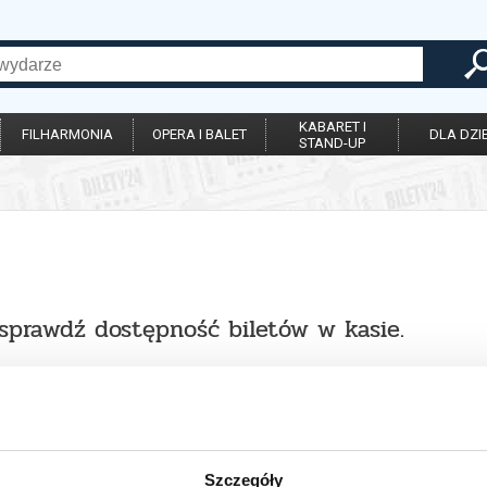
KABARET I
FILHARMONIA
OPERA I BALET
DLA DZIE
STAND-UP
 sprawdź dostępność biletów w kasie.
Szczegóły