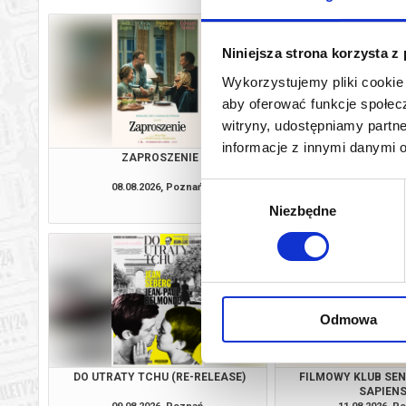
Niniejsza strona korzysta z
Wykorzystujemy pliki cookie 
aby oferować funkcje społecz
witryny, udostępniamy part
informacje z innymi danymi 
ZAPROSZENIE
GORZKIE ŚWIĘTA
PRZEDPREMI
08.08.2026, Poznań
08.08.2026, P
Wybór
kup bilet
Niezbędne
zgody
Odmowa
DO UTRATY TCHU (RE-RELEASE)
FILMOWY KLUB SE
SAPIEN