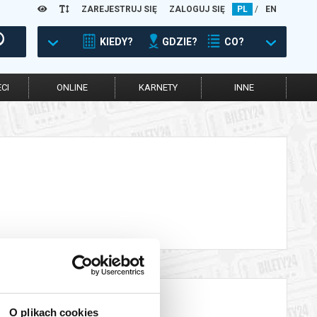
ZAREJESTRUJ SIĘ
ZALOGUJ SIĘ
PL
/
EN
KIEDY?
GDZIE?
CO?
CI
ONLINE
KARNETY
INNE
O plikach cookies