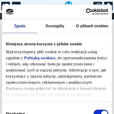
...
KONCERTY
KINO
TEATR
KABARET I
Komunikat
FILHARMONIA
OPERA I BALET
Zgoda
Szczegóły
O plikach cookies
STAND-UP
DLA DZIECI
ONLINE
KARNETY
Sprzedaż on-line została zakończona,
Niniejsza strona korzysta z plików cookie
sprawdź dostępność biletów w kasie.
Wykorzystujemy pliki cookie w celu realizacji usług
zgodnie z
Polityką cookies
, do spersonalizowania treści
i reklam, aby oferować funkcje społecznościowe i
analizować ruch w naszej witrynie. Informacje o tym, jak
korzystasz z naszej witryny, udostępniamy partnerom
społecznościowym, reklamowym i analitycznym.
Partnerzy mogą połączyć te informacje z innymi danymi
otrzymanymi od Ciebie lub uzyskanymi podczas
korzystania z ich usług.
Wybór
Niezbędne