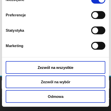
zgody
Preferencje
Statystyka
Marketing
Zezwól na wszystkie
Zezwól na wybór
Odmowa
REGULAMIN
POLITYKA
POLITYKA
COOKIES
PRYWATNOŚCI