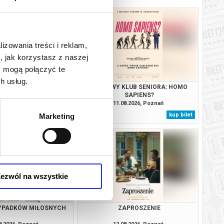
lizowania treści i reklam,
, jak korzystasz z naszej
y mogą połączyć te
h usług.
 TCHU (RE-RELEASE)
FILMOWY KLUB SENIORA: HOMO
SAPIENS?
8.2026, Poznań
11.08.2026, Poznań
kup bilet
kup bilet
Marketing
ezwól na wszystkie
YPADKÓW MIŁOSNYCH
ZAPROSZENIE