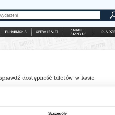
KABARET I
FILHARMONIA
OPERA I BALET
DLA DZIE
STAND-UP
 sprawdź dostępność biletów w kasie.
Szczegóły