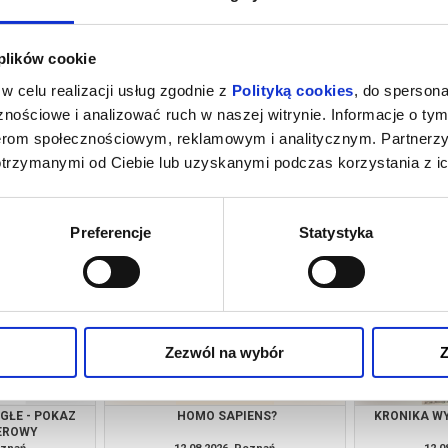
 plików cookie
w celu realizacji usług zgodnie z
Polityką cookies
, do spersona
nościowe i analizować ruch w naszej witrynie. Informacje o tym
nerom społecznościowym, reklamowym i analitycznym. Partnerz
otrzymanymi od Ciebie lub uzyskanymi podczas korzystania z ic
NIE
O CZYM SOBIE NIE MÓWIMY
DO UTRATY
oznań
09.08.2026, Poznań
09.0
kup bilet
kup bilet
Preferencje
Statystyka
Zezwól na wybór
Z
GŁE - POKAZ
HOMO SAPIENS?
KRONIKA W
EROWY