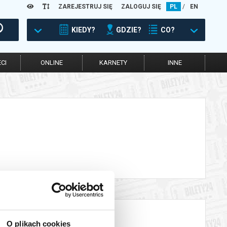
ZAREJESTRUJ SIĘ
ZALOGUJ SIĘ
PL
/
EN
KIEDY?
GDZIE?
CO?
CI
ONLINE
KARNETY
INNE
O plikach cookies