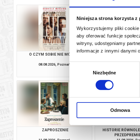
Niniejsza strona korzysta z
Wykorzystujemy pliki cookie 
aby oferować funkcje społecz
witryny, udostępniamy part
informacje z innymi danymi 
O CZYM SOBIE NIE MÓWIMY
ZAPROSZE
08.08.2026, Poznań
09.08.2026, P
Wybór
kup bilet
Niezbędne
zgody
Odmowa
ZAPROSZENIE
HISTORIE RÓWNOLE
PRZEDPREMI