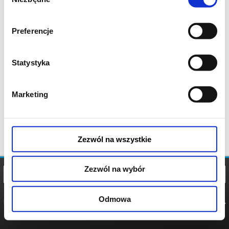
zgody
Preferencje
Statystyka
Marketing
Zezwól na wszystkie
Zezwól na wybór
Odmowa
REGULAMIN
POLITYKA
POLITYKA
COOKIES
PRYWATNOŚCI