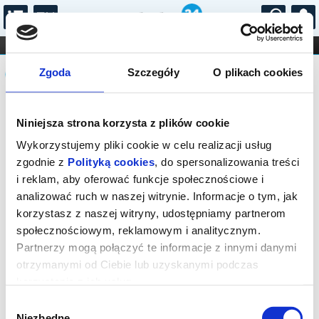
...
KONCERTY
KINO
TEATR
KABARET I
Komunikat
FILHARMONIA
OPERA I BALET
Zgoda
Szczegóły
O plikach cookies
STAND-UP
DLA DZIECI
ONLINE
KARNETY
Sprzedaż on-line została zakończona,
Niniejsza strona korzysta z plików cookie
sprawdź dostępność biletów w kasie.
Wykorzystujemy pliki cookie w celu realizacji usług
zgodnie z
Polityką cookies
, do spersonalizowania treści
i reklam, aby oferować funkcje społecznościowe i
analizować ruch w naszej witrynie. Informacje o tym, jak
korzystasz z naszej witryny, udostępniamy partnerom
społecznościowym, reklamowym i analitycznym.
Partnerzy mogą połączyć te informacje z innymi danymi
otrzymanymi od Ciebie lub uzyskanymi podczas
korzystania z ich usług.
Wybór
Niezbędne