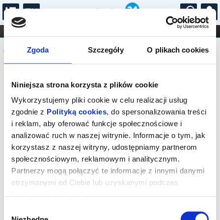
...
KONCERTY
KINO
TEATR
KABARET I
Komunikat
FILHARMONIA
OPERA I BALET
Zgoda
Szczegóły
O plikach cookies
STAND-UP
DLA DZIECI
ONLINE
KARNETY
Sprzedaż on-line została zakończona,
Niniejsza strona korzysta z plików cookie
sprawdź dostępność biletów w kasie.
Wykorzystujemy pliki cookie w celu realizacji usług
zgodnie z
Polityką cookies
, do spersonalizowania treści
i reklam, aby oferować funkcje społecznościowe i
analizować ruch w naszej witrynie. Informacje o tym, jak
korzystasz z naszej witryny, udostępniamy partnerom
społecznościowym, reklamowym i analitycznym.
Partnerzy mogą połączyć te informacje z innymi danymi
otrzymanymi od Ciebie lub uzyskanymi podczas
korzystania z ich usług.
Wybór
Niezbędne