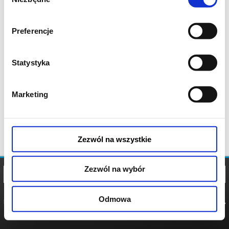
zgody
Preferencje
Statystyka
Marketing
Zezwól na wszystkie
Zezwól na wybór
Odmowa
REGULAMIN
POLITYKA
POLITYKA
COOKIES
PRYWATNOŚCI