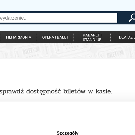
KABARET I
FILHARMONIA
OPERA I BALET
DLA DZIE
STAND-UP
 sprawdź dostępność biletów w kasie.
Szczegóły