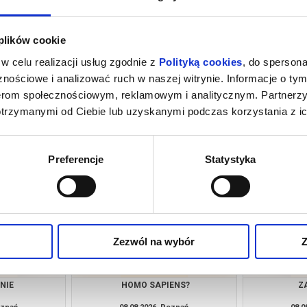
 plików cookie
w celu realizacji usług zgodnie z
Polityką cookies
, do spersona
nościowe i analizować ruch w naszej witrynie. Informacje o tym
nerom społecznościowym, reklamowym i analitycznym. Partnerz
otrzymanymi od Ciebie lub uzyskanymi podczas korzystania z ic
YNGTON
O CZYM SOBIE NIE MÓWIMY
Z
oznań
06.08.2026, Poznań
06.0
kup bilet
kup bilet
Preferencje
Statystyka
Zezwól na wybór
Z
NIE
HOMO SAPIENS?
Z