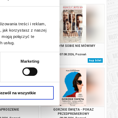
lizowania treści i reklam,
, jak korzystasz z naszej
y mogą połączyć te
h usług.
APROSZENIE
O CZYM SOBIE NIE MÓWIMY
8.2026, Poznań
07.08.2026, Poznań
kup bilet
kup bilet
Marketing
ezwól na wszystkie
APROSZENIE
GORZKIE ŚWIĘTA - POKAZ
PRZEDPREMIEROWY