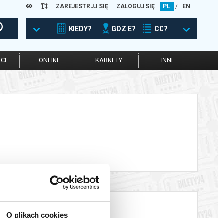
ZAREJESTRUJ SIĘ
ZALOGUJ SIĘ
PL
/
EN
KIEDY?
GDZIE?
CO?
CI
ONLINE
KARNETY
INNE
O plikach cookies