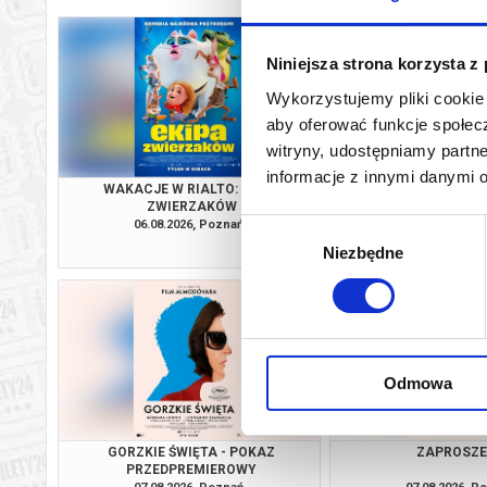
Niniejsza strona korzysta z
Wykorzystujemy pliki cookie 
aby oferować funkcje społecz
witryny, udostępniamy part
informacje z innymi danymi 
WAKACJE W RIALTO: EKIPA
MŁODY WASZ
ZWIERZAKÓW
06.08.2026, Poznań
06.08.2026, P
Wybór
kup bilet
Niezbędne
zgody
Odmowa
GORZKIE ŚWIĘTA - POKAZ
ZAPROSZE
PRZEDPREMIEROWY