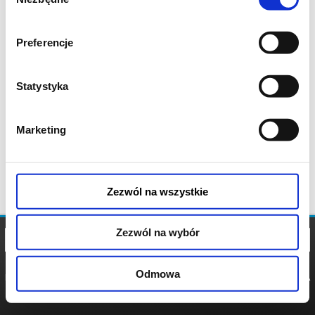
zgody
Preferencje
Statystyka
Marketing
Zezwól na wszystkie
Zezwól na wybór
Odmowa
REGULAMIN
POLITYKA
POLITYKA
COOKIES
PRYWATNOŚCI