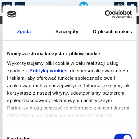
...
KONCERTY
KINO
TEATR
KABARET I
Komunikat
FILHARMONIA
OPERA I BALET
Zgoda
Szczegóły
O plikach cookies
STAND-UP
DLA DZIECI
ONLINE
KARNETY
Sprzedaż on-line została zakończona,
Niniejsza strona korzysta z plików cookie
sprawdź dostępność biletów w kasie.
Wykorzystujemy pliki cookie w celu realizacji usług
zgodnie z
Polityką cookies
, do spersonalizowania treści
i reklam, aby oferować funkcje społecznościowe i
analizować ruch w naszej witrynie. Informacje o tym, jak
korzystasz z naszej witryny, udostępniamy partnerom
społecznościowym, reklamowym i analitycznym.
Partnerzy mogą połączyć te informacje z innymi danymi
otrzymanymi od Ciebie lub uzyskanymi podczas
korzystania z ich usług.
Wybór
Niezbędne