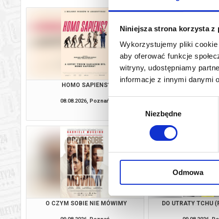
Niniejsza strona korzysta z
Wykorzystujemy pliki cookie 
aby oferować funkcje społecz
witryny, udostępniamy part
informacje z innymi danymi 
HOMO SAPIENS?
ZAPROSZE
08.08.2026, Poznań
08.08.2026, P
Wybór
kup bilet
Niezbędne
zgody
Odmowa
O CZYM SOBIE NIE MÓWIMY
DO UTRATY TCHU (