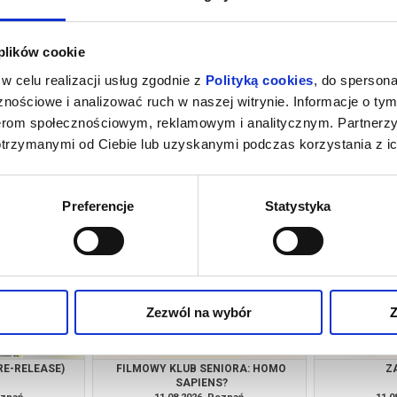
 plików cookie
w celu realizacji usług zgodnie z
Polityką cookies
, do spersona
nościowe i analizować ruch w naszej witrynie. Informacje o tym
nerom społecznościowym, reklamowym i analitycznym. Partnerz
otrzymanymi od Ciebie lub uzyskanymi podczas korzystania z ic
NIE
GORZKIE ŚWIĘTA - POKAZ
O CZYM 
PRZEDPREMIEROWY
oznań
08.08.2026, Poznań
08.0
kup bilet
kup bilet
Preferencje
Statystyka
Zezwól na wybór
Z
RE-RELEASE)
FILMOWY KLUB SENIORA: HOMO
Z
SAPIENS?