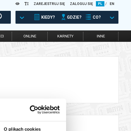
ZAREJESTRUJ SIĘ
ZALOGUJ SIĘ
PL
/
EN
KIEDY?
GDZIE?
CO?
CI
ONLINE
KARNETY
INNE
O plikach cookies