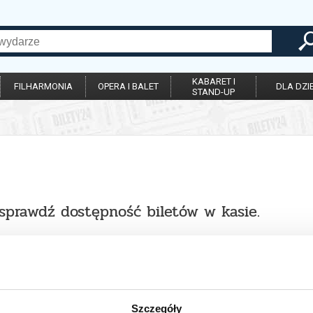
KABARET I
FILHARMONIA
OPERA I BALET
DLA DZIE
STAND-UP
 sprawdź dostępność biletów w kasie.
Szczegóły