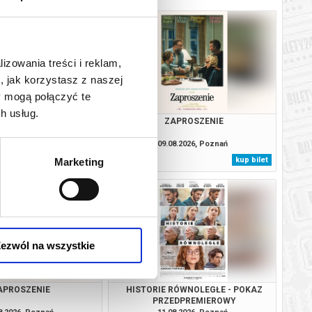
lizowania treści i reklam,
, jak korzystasz z naszej
y mogą połączyć te
h usług.
SOBIE NIE MÓWIMY
ZAPROSZENIE
8.2026, Poznań
09.08.2026, Poznań
kup bilet
kup bilet
Marketing
ezwól na wszystkie
APROSZENIE
HISTORIE RÓWNOLEGŁE - POKAZ
PRZEDPREMIEROWY