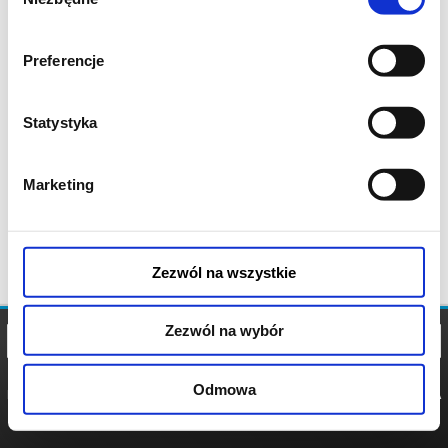
zgody
Preferencje
Statystyka
Marketing
Zezwól na wszystkie
Zezwól na wybór
Odmowa
REGULAMIN
POLITYKA
POLITYKA
COOKIES
PRYWATNOŚCI