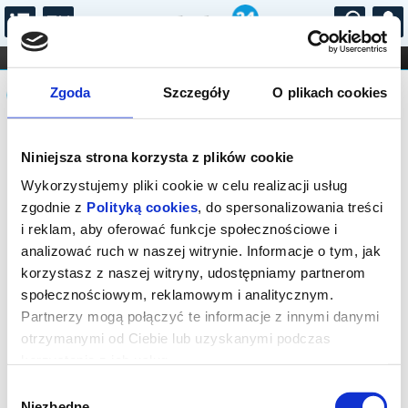
...
KONCERTY
KINO
TEATR
KABARET I
Komunikat
FILHARMONIA
OPERA I BALET
Zgoda
Szczegóły
O plikach cookies
STAND-UP
DLA DZIECI
ONLINE
KARNETY
Sprzedaż on-line została zakończona,
Niniejsza strona korzysta z plików cookie
sprawdź dostępność biletów w kasie.
Wykorzystujemy pliki cookie w celu realizacji usług
zgodnie z
Polityką cookies
, do spersonalizowania treści
i reklam, aby oferować funkcje społecznościowe i
analizować ruch w naszej witrynie. Informacje o tym, jak
korzystasz z naszej witryny, udostępniamy partnerom
społecznościowym, reklamowym i analitycznym.
Partnerzy mogą połączyć te informacje z innymi danymi
otrzymanymi od Ciebie lub uzyskanymi podczas
korzystania z ich usług.
Wybór
Niezbędne