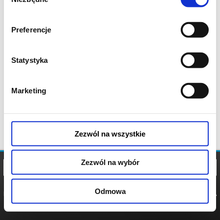
zgody
Preferencje
Statystyka
Marketing
Zezwól na wszystkie
Zezwól na wybór
Odmowa
REGULAMIN
POLITYKA
POLITYKA
COOKIES
PRYWATNOŚCI