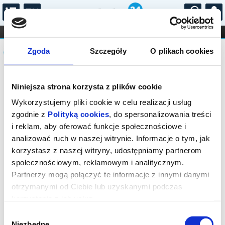
...
KONCERTY
KINO
TEATR
KABARET I
Komunikat
FILHARMONIA
OPERA I BALET
Zgoda
Szczegóły
O plikach cookies
STAND-UP
DLA DZIECI
ONLINE
KARNETY
Sprzedaż on-line została zakończona,
Niniejsza strona korzysta z plików cookie
sprawdź dostępność biletów w kasie.
Wykorzystujemy pliki cookie w celu realizacji usług
zgodnie z
Polityką cookies
, do spersonalizowania treści
i reklam, aby oferować funkcje społecznościowe i
analizować ruch w naszej witrynie. Informacje o tym, jak
korzystasz z naszej witryny, udostępniamy partnerom
społecznościowym, reklamowym i analitycznym.
Partnerzy mogą połączyć te informacje z innymi danymi
otrzymanymi od Ciebie lub uzyskanymi podczas
korzystania z ich usług.
Wybór
Niezbędne