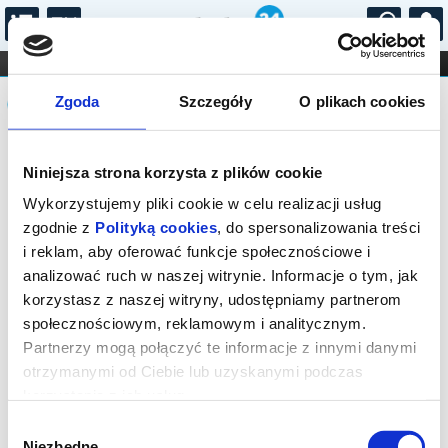
...
KONCERTY
KINO
TEATR
KABARET I
Komunikat
FILHARMONIA
OPERA I BALET
Zgoda
Szczegóły
O plikach cookies
STAND-UP
DLA DZIECI
ONLINE
KARNETY
Bilety na wydarzenie zostały
Niniejsza strona korzysta z plików cookie
wyprzedane. Prosimy sprawdzić
dostępność biletów na spektakle w
Wykorzystujemy pliki cookie w celu realizacji usług
innych terminach.
zgodnie z
Polityką cookies
, do spersonalizowania treści
i reklam, aby oferować funkcje społecznościowe i
analizować ruch w naszej witrynie. Informacje o tym, jak
korzystasz z naszej witryny, udostępniamy partnerom
społecznościowym, reklamowym i analitycznym.
Partnerzy mogą połączyć te informacje z innymi danymi
otrzymanymi od Ciebie lub uzyskanymi podczas
korzystania z ich usług.
Wybór
Niezbędne