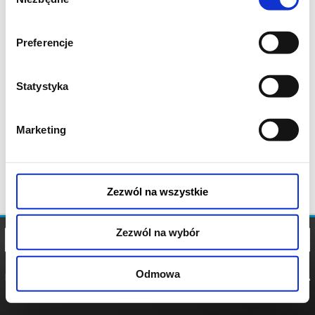
zgody
Preferencje
Statystyka
Marketing
Zezwól na wszystkie
Zezwól na wybór
Odmowa
REGULAMIN
POLITYKA
POLITYKA
COOKIES
PRYWATNOŚCI