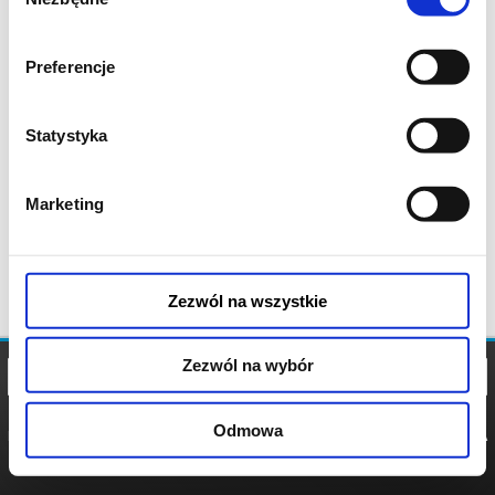
zgody
Preferencje
Statystyka
Marketing
Zezwól na wszystkie
Zezwól na wybór
Odmowa
REGULAMIN
POLITYKA
POLITYKA
COOKIES
PRYWATNOŚCI