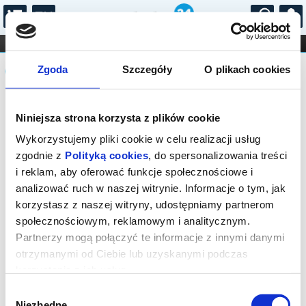
...
KONCERTY
KINO
TEATR
KABARET I
Komunikat
FILHARMONIA
OPERA I BALET
Zgoda
Szczegóły
O plikach cookies
STAND-UP
DLA DZIECI
ONLINE
KARNETY
Bilety na wydarzenie zostały
Niniejsza strona korzysta z plików cookie
wyprzedane. Prosimy sprawdzić
dostępność biletów na spektakle w
Wykorzystujemy pliki cookie w celu realizacji usług
innych terminach.
zgodnie z
Polityką cookies
, do spersonalizowania treści
i reklam, aby oferować funkcje społecznościowe i
analizować ruch w naszej witrynie. Informacje o tym, jak
korzystasz z naszej witryny, udostępniamy partnerom
społecznościowym, reklamowym i analitycznym.
Partnerzy mogą połączyć te informacje z innymi danymi
otrzymanymi od Ciebie lub uzyskanymi podczas
korzystania z ich usług.
Wybór
Niezbędne