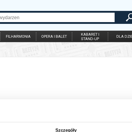
KABARET I
FILHARMONIA
OPERA I BALET
DLA DZIE
STAND-UP
Szczegóły