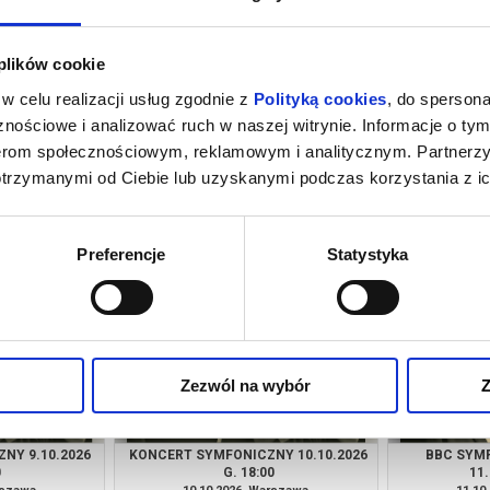
 plików cookie
w celu realizacji usług zgodnie z
Polityką cookies
, do spersona
nościowe i analizować ruch w naszej witrynie. Informacje o tym
nerom społecznościowym, reklamowym i analitycznym. Partnerz
otrzymanymi od Ciebie lub uzyskanymi podczas korzystania z ic
 PORANKI
MAŁE MUZYCZNE POPOŁUDNIA
INAUG
Z. 11.00
27.09.2026 GODZ. 14.00
ARTYSTYCZNE
rszawa
27.09.2026, Warszawa
02.10
kup bilet
kup bilet
Preferencje
Statystyka
Zezwól na wybór
Z
NY 9.10.2026
KONCERT SYMFONICZNY 10.10.2026
BBC SYM
0
G. 18:00
11.