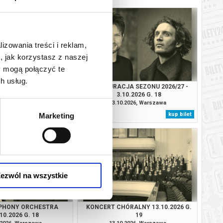
lizowania treści i reklam,
, jak korzystasz z naszej
y mogą połączyć te
h usług.
URACJA SEZONU
INAUGURACJA SEZONU 2026/27 -
GO 2026/27 2.10.2026
3.10.2026 G. 18
G. 19.30
.2026, Warszawa
03.10.2026, Warszawa
kup bilet
kup bilet
Marketing
ezwól na wszystkie
PHONY ORCHESTRA
KONCERT CHÓRALNY 13.10.2026 G.
10.2026 G. 18
19