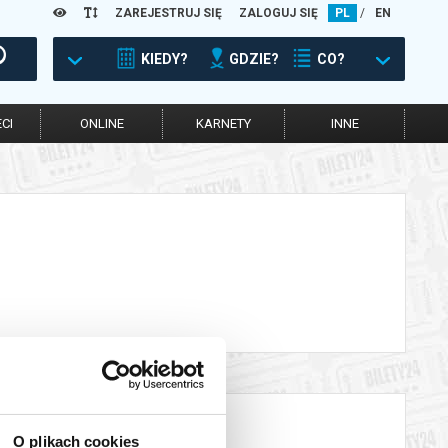
ZAREJESTRUJ SIĘ
ZALOGUJ SIĘ
PL
/
EN
KIEDY?
GDZIE?
CO?
CI
ONLINE
KARNETY
INNE
O plikach cookies