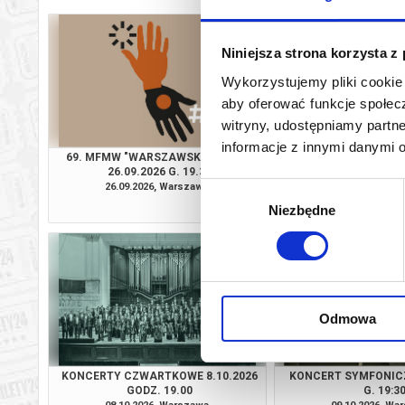
Niniejsza strona korzysta z
Wykorzystujemy pliki cookie 
aby oferować funkcje społecz
witryny, udostępniamy part
informacje z innymi danymi 
69. MFMW "WARSZAWSKA JESIEŃ"
MAŁE MUZYCZNE
26.09.2026 G. 19.30
27.09.2026 GOD
26.09.2026, Warszawa
27.09.2026, Wa
Wybór
kup bilet
Niezbędne
zgody
Odmowa
KONCERTY CZWARTKOWE 8.10.2026
KONCERT SYMFONICZ
GODZ. 19.00
G. 19:3