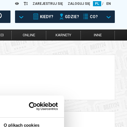
ZAREJESTRUJ SIĘ
ZALOGUJ SIĘ
PL
/
EN
KIEDY?
GDZIE?
CO?
CI
ONLINE
KARNETY
INNE
O plikach cookies