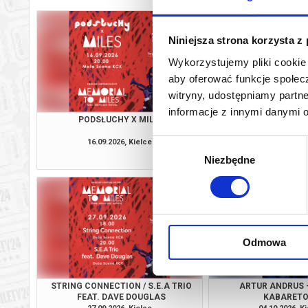
Niniejsza strona korzysta z
Wykorzystujemy pliki cookie 
aby oferować funkcje społecz
witryny, udostępniamy part
informacje z innymi danymi 
PODSŁUCHY X MILES
DOROTA MIŚKIEWI
NAPIÓRKOWSKI 
KONGRESOWE TAR
16.09.2026, Kielce
17.09.2026, K
Wybór
kup bilet
Niezbędne
zgody
Odmowa
STRING CONNECTION / S.E.A TRIO
ARTUR ANDRUS -
FEAT. DAVE DOUGLAS
KABARET