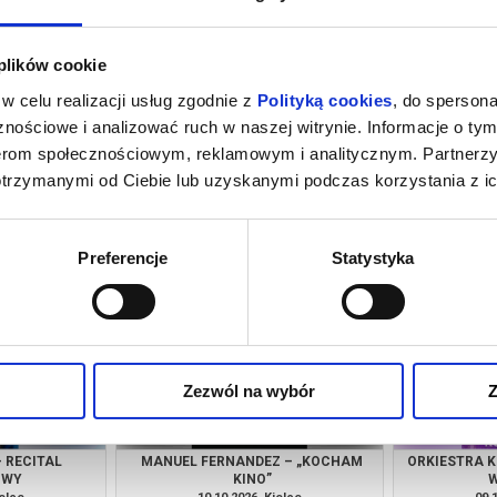
 plików cookie
w celu realizacji usług zgodnie z
Polityką cookies
, do spersona
nościowe i analizować ruch w naszej witrynie. Informacje o tym
nerom społecznościowym, reklamowym i analitycznym. Partnerz
otrzymanymi od Ciebie lub uzyskanymi podczas korzystania z ic
CZ, MAREK
CHEŁMOŃSKI. DŹWIĘKIEM
HIREK WRONA
/ CENTRUM
MALOWANE
GI KIELCE
ielce
23.09.2026, Kielce
25.
kup bilet
kup bilet
Preferencje
Statystyka
Zezwól na wybór
Z
 RECITAL
MANUEL FERNANDEZ – „KOCHAM
ORKIESTRA K
OWY
KINO”
W