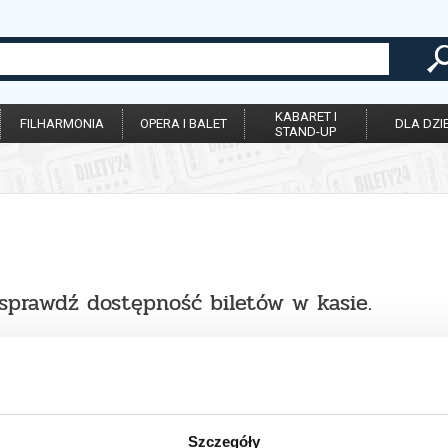
KABARET I
FILHARMONIA
OPERA I BALET
DLA DZIE
STAND-UP
 sprawdź dostępność biletów w kasie.
Szczegóły