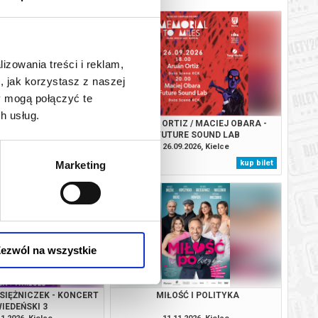
lizowania treści i reklam,
, jak korzystasz z naszej
y mogą połączyć te
h usług.
: INTRODUKCJA / 600V
ARUÁN ORTIZ / MACIEJ OBARA -
TRIO
FUTURE SOUND LAB
09.2026, Kielce
26.09.2026, Kielce
kup bilet
kup bilet
Marketing
ezwól na wszystkie
SIĘŻNICZEK - KONCERT
MIŁOŚĆ I POLITYKA
IEDEŃSKI 3