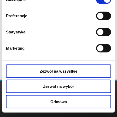
zgody
Preferencje
Statystyka
Marketing
Zezwól na wszystkie
Zezwól na wybór
Odmowa
REGULAMIN
POLITYKA
POLITYKA
COOKIES
PRYWATNOŚCI