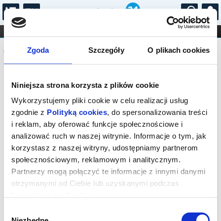
...
KONCERTY
KINO
TEATR
KABARET I
Komunikat
FILHARMONIA
OPERA I BALET
Zgoda
Szczegóły
O plikach cookies
STAND-UP
DLA DZIECI
ONLINE
KARNETY
Sprzedaż on-line została zakończona,
Niniejsza strona korzysta z plików cookie
sprawdź dostępność biletów w kasie.
Wykorzystujemy pliki cookie w celu realizacji usług
zgodnie z
Polityką cookies
, do spersonalizowania treści
i reklam, aby oferować funkcje społecznościowe i
analizować ruch w naszej witrynie. Informacje o tym, jak
korzystasz z naszej witryny, udostępniamy partnerom
społecznościowym, reklamowym i analitycznym.
Partnerzy mogą połączyć te informacje z innymi danymi
otrzymanymi od Ciebie lub uzyskanymi podczas
korzystania z ich usług.
Wybór
Niezbędne