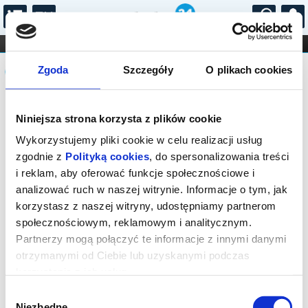
...
KONCERTY
KINO
TEATR
KABARET I
Komunikat
FILHARMONIA
OPERA I BALET
Zgoda
Szczegóły
O plikach cookies
STAND-UP
DLA DZIECI
ONLINE
KARNETY
Sprzedaż on-line została zakończona,
Niniejsza strona korzysta z plików cookie
sprawdź dostępność biletów w kasach
instytucji.
Wykorzystujemy pliki cookie w celu realizacji usług
zgodnie z
Polityką cookies
, do spersonalizowania treści
i reklam, aby oferować funkcje społecznościowe i
analizować ruch w naszej witrynie. Informacje o tym, jak
korzystasz z naszej witryny, udostępniamy partnerom
społecznościowym, reklamowym i analitycznym.
Partnerzy mogą połączyć te informacje z innymi danymi
otrzymanymi od Ciebie lub uzyskanymi podczas
korzystania z ich usług.
Wybór
Niezbędne