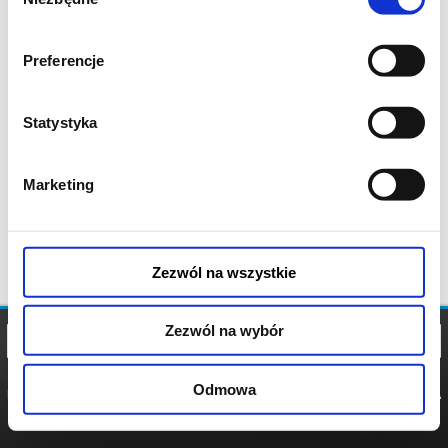
zgody
Preferencje
Statystyka
Marketing
Zezwól na wszystkie
Zezwól na wybór
Odmowa
REGULAMIN
POLITYKA
POLITYKA
COOKIES
PRYWATNOŚCI