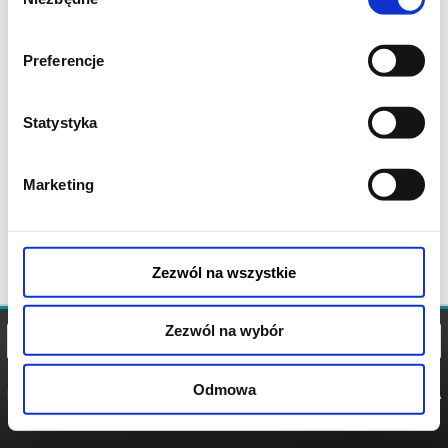
zgody
Preferencje
Statystyka
Marketing
Zezwól na wszystkie
Zezwól na wybór
Odmowa
REGULAMIN
POLITYKA
POLITYKA
COOKIES
PRYWATNOŚCI