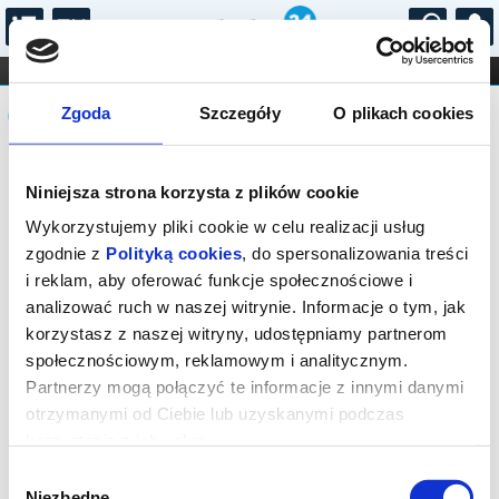
...
KONCERTY
KINO
TEATR
KABARET I
Komunikat
FILHARMONIA
OPERA I BALET
Zgoda
Szczegóły
O plikach cookies
STAND-UP
DLA DZIECI
ONLINE
KARNETY
Sprzedaż on-line została zakończona,
Niniejsza strona korzysta z plików cookie
sprawdź dostępność biletów w kasach
instytucji.
Wykorzystujemy pliki cookie w celu realizacji usług
zgodnie z
Polityką cookies
, do spersonalizowania treści
i reklam, aby oferować funkcje społecznościowe i
analizować ruch w naszej witrynie. Informacje o tym, jak
korzystasz z naszej witryny, udostępniamy partnerom
społecznościowym, reklamowym i analitycznym.
Partnerzy mogą połączyć te informacje z innymi danymi
otrzymanymi od Ciebie lub uzyskanymi podczas
korzystania z ich usług.
Wybór
Niezbędne