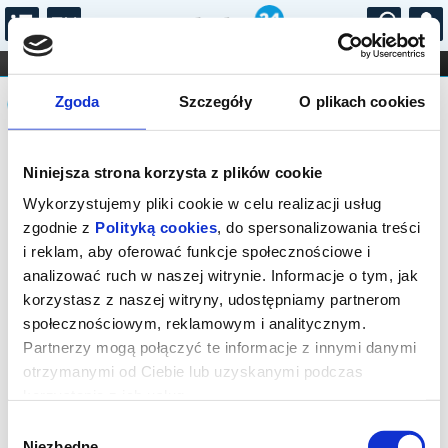
...
KONCERTY
KINO
TEATR
KABARET I
Komunikat
FILHARMONIA
OPERA I BALET
Zgoda
Szczegóły
O plikach cookies
STAND-UP
DLA DZIECI
ONLINE
KARNETY
Sprzedaż on-line została zakończona,
Niniejsza strona korzysta z plików cookie
sprawdź dostępność biletów w kasach
instytucji.
Wykorzystujemy pliki cookie w celu realizacji usług
zgodnie z
Polityką cookies
, do spersonalizowania treści
i reklam, aby oferować funkcje społecznościowe i
analizować ruch w naszej witrynie. Informacje o tym, jak
korzystasz z naszej witryny, udostępniamy partnerom
społecznościowym, reklamowym i analitycznym.
Partnerzy mogą połączyć te informacje z innymi danymi
otrzymanymi od Ciebie lub uzyskanymi podczas
korzystania z ich usług.
Wybór
Niezbędne