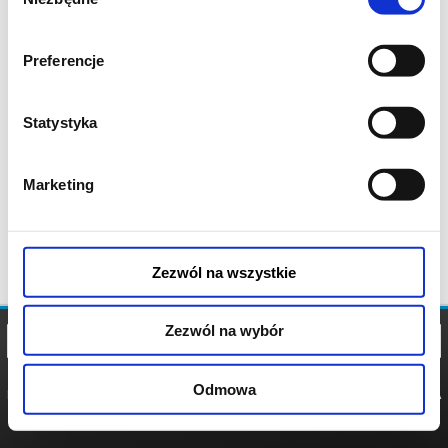
zgody
Preferencje
Statystyka
Marketing
Zezwól na wszystkie
Zezwól na wybór
Odmowa
REGULAMIN
POLITYKA
POLITYKA
COOKIES
PRYWATNOŚCI