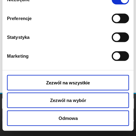
zgody
Preferencje
Statystyka
Marketing
Zezwól na wszystkie
Zezwól na wybór
Odmowa
REGULAMIN
POLITYKA
POLITYKA
COOKIES
PRYWATNOŚCI