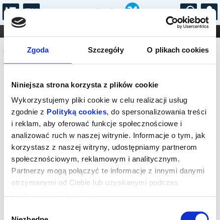
...
KONCERTY
KINO
TEATR
KABARET I
Komunikat
FILHARMONIA
OPERA I BALET
Zgoda
Szczegóły
O plikach cookies
STAND-UP
DLA DZIECI
ONLINE
KARNETY
Sprzedaż on-line została zakończona,
Niniejsza strona korzysta z plików cookie
sprawdź dostępność biletów w kasach
instytucji.
Wykorzystujemy pliki cookie w celu realizacji usług
zgodnie z
Polityką cookies
, do spersonalizowania treści
i reklam, aby oferować funkcje społecznościowe i
analizować ruch w naszej witrynie. Informacje o tym, jak
korzystasz z naszej witryny, udostępniamy partnerom
społecznościowym, reklamowym i analitycznym.
Partnerzy mogą połączyć te informacje z innymi danymi
otrzymanymi od Ciebie lub uzyskanymi podczas
korzystania z ich usług.
Wybór
Niezbędne