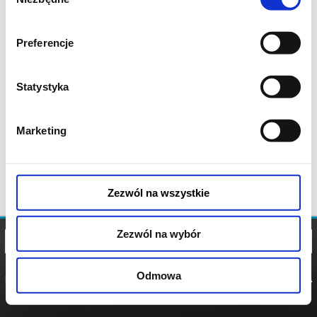
zgody
Preferencje
Statystyka
Marketing
Zezwól na wszystkie
Zezwól na wybór
Odmowa
REGULAMIN
POLITYKA
POLITYKA
COOKIES
PRYWATNOŚCI