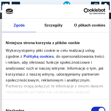
...
KONCERTY
KINO
TEATR
KABARET I
Komunikat
FILHARMONIA
OPERA I BALET
Zgoda
Szczegóły
O plikach cookies
STAND-UP
DLA DZIECI
ONLINE
KARNETY
Sprzedaż on-line została zakończona,
Niniejsza strona korzysta z plików cookie
sprawdź dostępność biletów w kasach
instytucji.
Wykorzystujemy pliki cookie w celu realizacji usług
zgodnie z
Polityką cookies
, do spersonalizowania treści
i reklam, aby oferować funkcje społecznościowe i
analizować ruch w naszej witrynie. Informacje o tym, jak
korzystasz z naszej witryny, udostępniamy partnerom
społecznościowym, reklamowym i analitycznym.
Partnerzy mogą połączyć te informacje z innymi danymi
otrzymanymi od Ciebie lub uzyskanymi podczas
korzystania z ich usług.
Wybór
Niezbędne