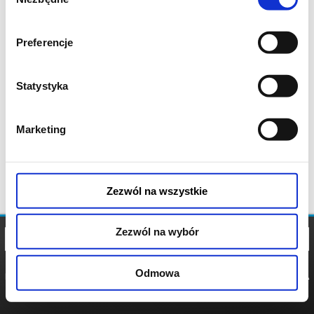
zgody
Preferencje
Statystyka
Marketing
Zezwól na wszystkie
Zezwól na wybór
Odmowa
REGULAMIN
POLITYKA
POLITYKA
COOKIES
PRYWATNOŚCI