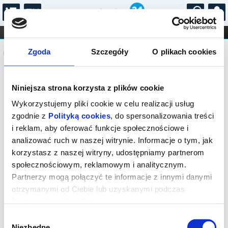
...
KONCERTY
KINO
TEATR
KABARET I
Komunikat
FILHARMONIA
OPERA I BALET
Zgoda
Szczegóły
O plikach cookies
STAND-UP
DLA DZIECI
ONLINE
KARNETY
Sprzedaż on-line została zakończona,
Niniejsza strona korzysta z plików cookie
sprawdź dostępność biletów w kasach
instytucji.
Wykorzystujemy pliki cookie w celu realizacji usług
zgodnie z
Polityką cookies
, do spersonalizowania treści
i reklam, aby oferować funkcje społecznościowe i
analizować ruch w naszej witrynie. Informacje o tym, jak
korzystasz z naszej witryny, udostępniamy partnerom
społecznościowym, reklamowym i analitycznym.
Partnerzy mogą połączyć te informacje z innymi danymi
otrzymanymi od Ciebie lub uzyskanymi podczas
korzystania z ich usług.
Wybór
Niezbędne