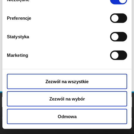
zgody
Preferencje
Statystyka
Marketing
Zezwól na wszystkie
Zezwól na wybór
Odmowa
REGULAMIN
POLITYKA
POLITYKA
COOKIES
PRYWATNOŚCI