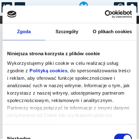
...
KONCERTY
KINO
TEATR
KABARET I
Komunikat
FILHARMONIA
OPERA I BALET
Zgoda
Szczegóły
O plikach cookies
STAND-UP
DLA DZIECI
ONLINE
KARNETY
Sprzedaż on-line została zakończona,
Niniejsza strona korzysta z plików cookie
sprawdź dostępność biletów w kasie.
Wykorzystujemy pliki cookie w celu realizacji usług
zgodnie z
Polityką cookies
, do spersonalizowania treści
i reklam, aby oferować funkcje społecznościowe i
analizować ruch w naszej witrynie. Informacje o tym, jak
korzystasz z naszej witryny, udostępniamy partnerom
społecznościowym, reklamowym i analitycznym.
Partnerzy mogą połączyć te informacje z innymi danymi
otrzymanymi od Ciebie lub uzyskanymi podczas
korzystania z ich usług.
Wybór
Niezbędne