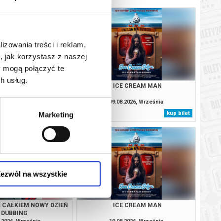
lizowania treści i reklam,
, jak korzystasz z naszej
y mogą połączyć te
h usług.
: CAŁKIEM NOWY DZIEŃ
ICE CREAM MAN
DUBBING
.2026, Września
09.08.2026, Września
kup bilet
kup bilet
Marketing
ezwól na wszystkie
: CAŁKIEM NOWY DZIEŃ
ICE CREAM MAN
DUBBING