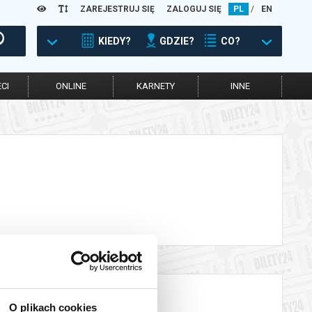
ZAREJESTRUJ SIĘ
ZALOGUJ SIĘ
PL
/
EN
KIEDY?
GDZIE?
CO?
CI
ONLINE
KARNETY
INNE
O plikach cookies