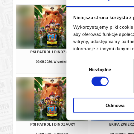
Niniejsza strona korzysta z
Wykorzystujemy pliki cookie 
aby oferować funkcje społecz
witryny, udostępniamy part
informacje z innymi danymi 
PSI PATROL I DINOZAURY
EKIPA ZWIE
09.08.2026, Września
09.08.2026, Wr
Wybór
kup bilet
Niezbędne
zgody
Odmowa
PSI PATROL I DINOZAURY
EKIPA ZWIE