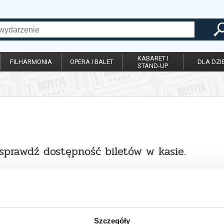
KABARET I
FILHARMONIA
OPERA I BALET
DLA DZIE
STAND-UP
 sprawdź dostępność biletów w kasie.
Szczegóły