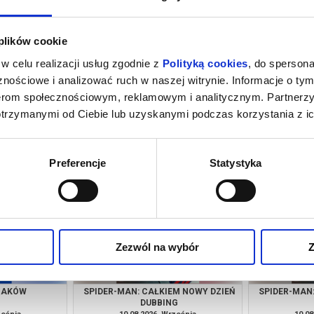
 plików cookie
w celu realizacji usług zgodnie z
Polityką cookies
, do spersona
nościowe i analizować ruch w naszej witrynie. Informacje o tym
nerom społecznościowym, reklamowym i analitycznym. Partnerz
otrzymanymi od Ciebie lub uzyskanymi podczas korzystania z ic
RZAKÓW
SPIDER-MAN: CAŁKIEM NOWY DZIEŃ
SPIDER-MAN
DUBBING
ześnia
09.08.2026, Września
09.08
kup bilet
kup bilet
Preferencje
Statystyka
Zezwól na wybór
Z
RZAKÓW
SPIDER-MAN: CAŁKIEM NOWY DZIEŃ
SPIDER-MAN
DUBBING