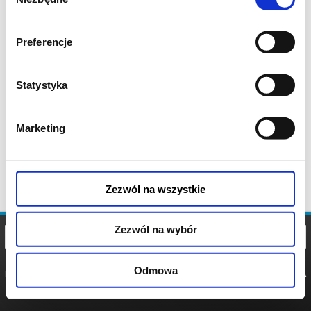
zgody
Preferencje
Statystyka
Marketing
Zezwól na wszystkie
Zezwól na wybór
Odmowa
REGULAMIN
POLITYKA
POLITYKA
COOKIES
PRYWATNOŚCI