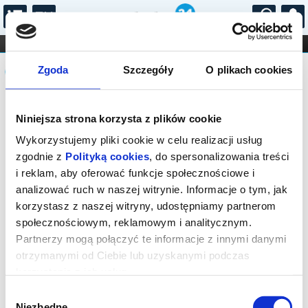
...
KONCERTY
KINO
TEATR
KABARET I
Komunikat
FILHARMONIA
OPERA I BALET
Zgoda
Szczegóły
O plikach cookies
STAND-UP
DLA DZIECI
ONLINE
KARNETY
Sprzedaż on-line została zakończona,
Niniejsza strona korzysta z plików cookie
sprawdź dostępność biletów w kasie.
Wykorzystujemy pliki cookie w celu realizacji usług
zgodnie z
Polityką cookies
, do spersonalizowania treści
i reklam, aby oferować funkcje społecznościowe i
analizować ruch w naszej witrynie. Informacje o tym, jak
korzystasz z naszej witryny, udostępniamy partnerom
społecznościowym, reklamowym i analitycznym.
Partnerzy mogą połączyć te informacje z innymi danymi
otrzymanymi od Ciebie lub uzyskanymi podczas
korzystania z ich usług.
Wybór
Niezbędne