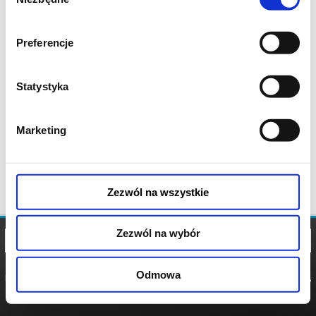
zgody
Preferencje
Statystyka
Marketing
Zezwól na wszystkie
Zezwól na wybór
Odmowa
REGULAMIN
POLITYKA
POLITYKA
COOKIES
PRYWATNOŚCI