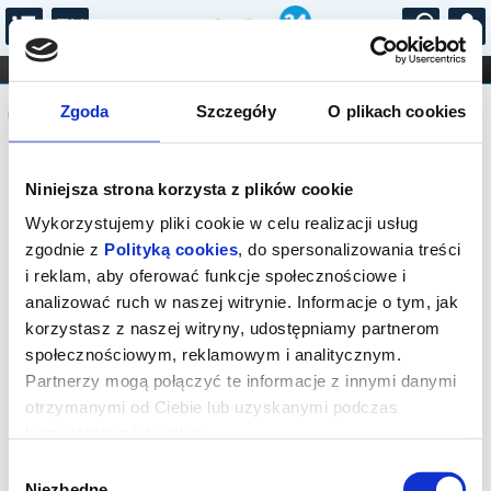
...
KONCERTY
KINO
TEATR
KABARET I
Komunikat
FILHARMONIA
OPERA I BALET
Zgoda
Szczegóły
O plikach cookies
STAND-UP
DLA DZIECI
ONLINE
KARNETY
Sprzedaż on-line została zakończona,
Niniejsza strona korzysta z plików cookie
sprawdź dostępność biletów w kasie.
Wykorzystujemy pliki cookie w celu realizacji usług
zgodnie z
Polityką cookies
, do spersonalizowania treści
i reklam, aby oferować funkcje społecznościowe i
analizować ruch w naszej witrynie. Informacje o tym, jak
korzystasz z naszej witryny, udostępniamy partnerom
społecznościowym, reklamowym i analitycznym.
Partnerzy mogą połączyć te informacje z innymi danymi
otrzymanymi od Ciebie lub uzyskanymi podczas
korzystania z ich usług.
Wybór
Niezbędne