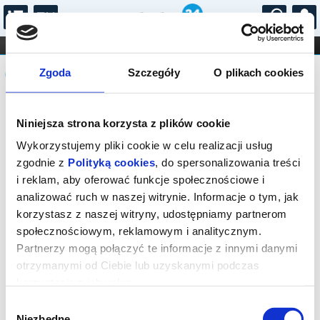
...
KONCERTY
KINO
TEATR
KABARET I
Komunikat
FILHARMONIA
OPERA I BALET
Zgoda
Szczegóły
O plikach cookies
STAND-UP
DLA DZIECI
ONLINE
KARNETY
Sprzedaż on-line została zakończona,
Niniejsza strona korzysta z plików cookie
sprawdź dostępność biletów w kasie.
Wykorzystujemy pliki cookie w celu realizacji usług
zgodnie z
Polityką cookies
, do spersonalizowania treści
i reklam, aby oferować funkcje społecznościowe i
analizować ruch w naszej witrynie. Informacje o tym, jak
korzystasz z naszej witryny, udostępniamy partnerom
społecznościowym, reklamowym i analitycznym.
Partnerzy mogą połączyć te informacje z innymi danymi
otrzymanymi od Ciebie lub uzyskanymi podczas
korzystania z ich usług.
Wybór
Niezbędne