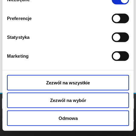
zgody
Preferencje
Statystyka
Marketing
Zezwól na wszystkie
Zezwól na wybór
Odmowa
REGULAMIN
POLITYKA
POLITYKA
COOKIES
PRYWATNOŚCI