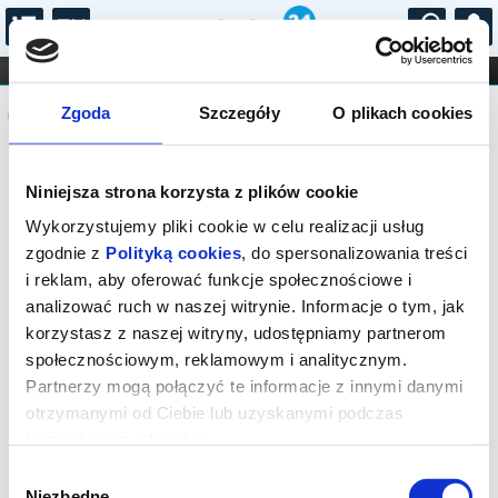
...
KONCERTY
KINO
TEATR
KABARET I
Komunikat
FILHARMONIA
OPERA I BALET
Zgoda
Szczegóły
O plikach cookies
STAND-UP
DLA DZIECI
ONLINE
KARNETY
Sprzedaż on-line została zakończona,
Niniejsza strona korzysta z plików cookie
sprawdź dostępność biletów w kasie.
Wykorzystujemy pliki cookie w celu realizacji usług
zgodnie z
Polityką cookies
, do spersonalizowania treści
i reklam, aby oferować funkcje społecznościowe i
analizować ruch w naszej witrynie. Informacje o tym, jak
korzystasz z naszej witryny, udostępniamy partnerom
społecznościowym, reklamowym i analitycznym.
Partnerzy mogą połączyć te informacje z innymi danymi
otrzymanymi od Ciebie lub uzyskanymi podczas
korzystania z ich usług.
Wybór
Niezbędne