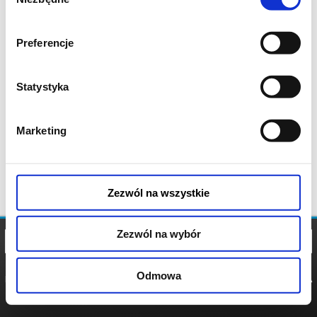
zgody
Preferencje
Statystyka
Marketing
Zezwól na wszystkie
Zezwól na wybór
Odmowa
REGULAMIN
POLITYKA
POLITYKA
COOKIES
PRYWATNOŚCI