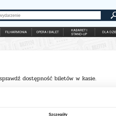
KABARET I
FILHARMONIA
OPERA I BALET
DLA DZIE
STAND-UP
 sprawdź dostępność biletów w kasie.
Szczegóły