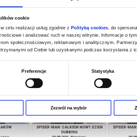
 plików cookie
w celu realizacji usług zgodnie z
Polityką cookies
, do spersona
nościowe i analizować ruch w naszej witrynie. Informacje o tym
nerom społecznościowym, reklamowym i analitycznym. Partnerz
otrzymanymi od Ciebie lub uzyskanymi podczas korzystania z ic
M NOWY DZIEŃ
PSI PATROL I DINOZAURY
SPIDER-MAN
G
ześnia
08.08.2026, Września
08.08
kup bilet
kup bilet
Preferencje
Statystyka
Zezwól na wybór
Z
RZAKÓW
SPIDER-MAN: CAŁKIEM NOWY DZIEŃ
SPIDER-MAN
DUBBING