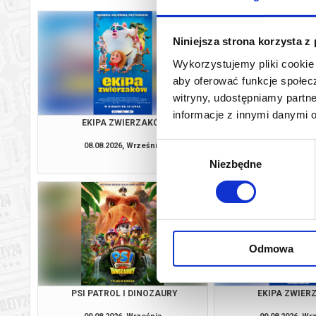
Niniejsza strona korzysta z
Wykorzystujemy pliki cookie 
aby oferować funkcje społecz
witryny, udostępniamy part
informacje z innymi danymi 
EKIPA ZWIERZAKÓW
SPIDER-MAN: CAŁKIE
DUBBIN
08.08.2026, Września
08.08.2026, Wr
Wybór
kup bilet
Niezbędne
zgody
Odmowa
PSI PATROL I DINOZAURY
EKIPA ZWIE