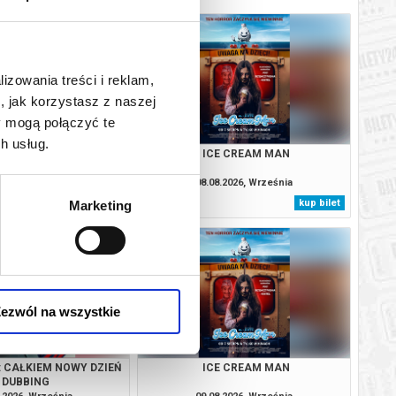
lizowania treści i reklam,
, jak korzystasz z naszej
y mogą połączyć te
h usług.
: CAŁKIEM NOWY DZIEŃ
ICE CREAM MAN
DUBBING
.2026, Września
08.08.2026, Września
kup bilet
kup bilet
Marketing
ezwól na wszystkie
: CAŁKIEM NOWY DZIEŃ
ICE CREAM MAN
DUBBING