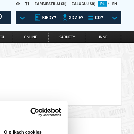
ZAREJESTRUJ SIĘ
ZALOGUJ SIĘ
PL
/
EN
KIEDY?
GDZIE?
CO?
CI
ONLINE
KARNETY
INNE
O plikach cookies