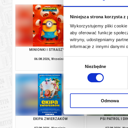
Niniejsza strona korzysta z
Wykorzystujemy pliki cookie 
aby oferować funkcje społecz
witryny, udostępniamy part
informacje z innymi danymi 
MINIONKI I STRASZYDŁA
SPIDER-MAN: CAŁKIE
DUBBIN
06.08.2026, Września
06.08.2026, Wr
Wybór
kup bilet
Niezbędne
zgody
Odmowa
EKIPA ZWIERZAKÓW
PSI PATROL I D