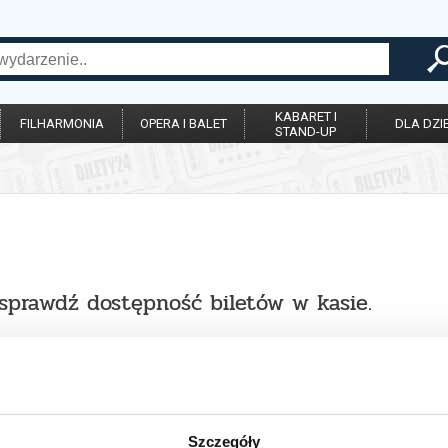
KABARET I
FILHARMONIA
OPERA I BALET
DLA DZIE
STAND-UP
 sprawdź dostępność biletów w kasie.
Szczegóły