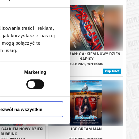
lizowania treści i reklam,
, jak korzystasz z naszej
y mogą połączyć te
h usług.
SOBIE NIE MÓWIMY
SPIDER-MAN: CAŁKIEM NOWY DZIEŃ
NAPISY
.2026, Września
06.08.2026, Września
kup bilet
kup bilet
Marketing
ezwól na wszystkie
: CAŁKIEM NOWY DZIEŃ
ICE CREAM MAN
DUBBING