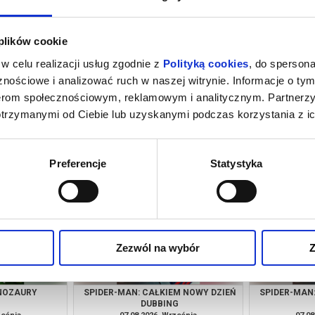
 plików cookie
w celu realizacji usług zgodnie z
Polityką cookies
, do spersona
nościowe i analizować ruch w naszej witrynie. Informacje o tym
nerom społecznościowym, reklamowym i analitycznym. Partnerz
otrzymanymi od Ciebie lub uzyskanymi podczas korzystania z ic
M NOWY DZIEŃ
EKIPA ZWIERZAKÓW
O CZYM 
G
ześnia
06.08.2026, Września
06.08
kup bilet
kup bilet
Preferencje
Statystyka
Zezwól na wybór
Z
INOZAURY
SPIDER-MAN: CAŁKIEM NOWY DZIEŃ
SPIDER-MAN
DUBBING