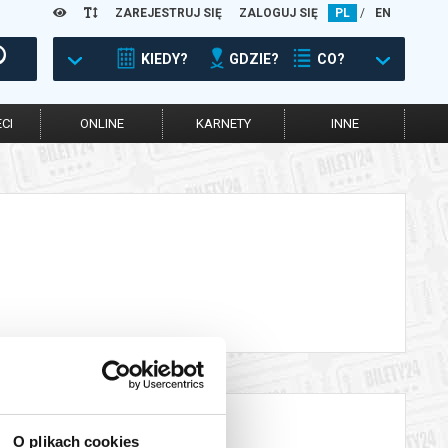
ZAREJESTRUJ SIĘ
ZALOGUJ SIĘ
PL
/
EN
KIEDY?
GDZIE?
CO?
CI
ONLINE
KARNETY
INNE
O plikach cookies