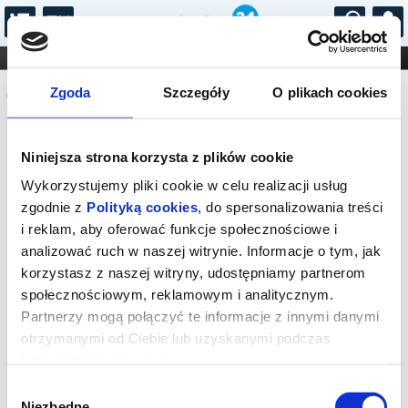
...
KONCERTY
KINO
TEATR
KABARET I
Komunikat
FILHARMONIA
OPERA I BALET
Zgoda
Szczegóły
O plikach cookies
STAND-UP
DLA DZIECI
ONLINE
KARNETY
Sprzedaż on-line została zakończona,
Niniejsza strona korzysta z plików cookie
sprawdź dostępność biletów w kasie.
Wykorzystujemy pliki cookie w celu realizacji usług
zgodnie z
Polityką cookies
, do spersonalizowania treści
i reklam, aby oferować funkcje społecznościowe i
analizować ruch w naszej witrynie. Informacje o tym, jak
korzystasz z naszej witryny, udostępniamy partnerom
społecznościowym, reklamowym i analitycznym.
Partnerzy mogą połączyć te informacje z innymi danymi
otrzymanymi od Ciebie lub uzyskanymi podczas
korzystania z ich usług.
Wybór
Niezbędne