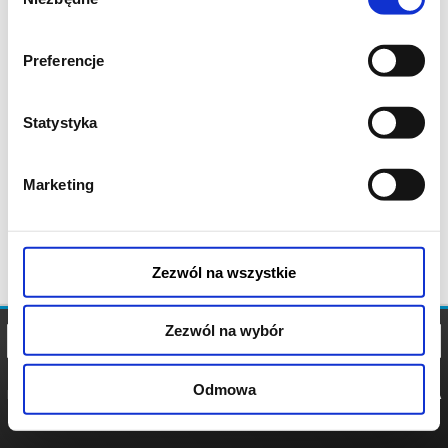
zgody
Preferencje
Statystyka
Marketing
Zezwól na wszystkie
Zezwól na wybór
Odmowa
REGULAMIN
POLITYKA
POLITYKA
COOKIES
PRYWATNOŚCI