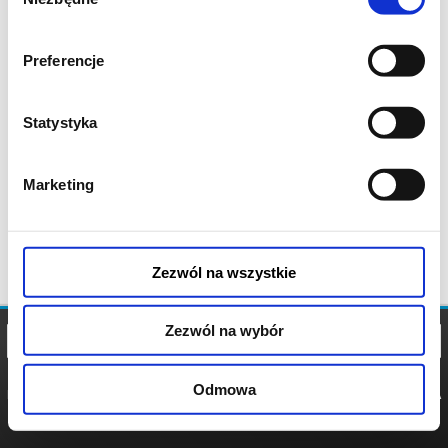
zgody
Preferencje
Statystyka
Marketing
Zezwól na wszystkie
Zezwól na wybór
Odmowa
REGULAMIN
POLITYKA
POLITYKA
COOKIES
PRYWATNOŚCI