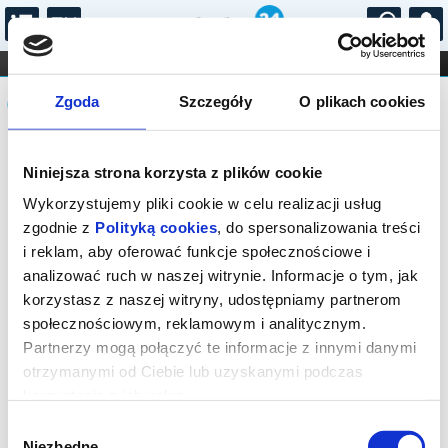
...
KONCERTY
KINO
TEATR
KABARET I
Komunikat
FILHARMONIA
OPERA I BALET
Zgoda
Szczegóły
O plikach cookies
STAND-UP
DLA DZIECI
ONLINE
KARNETY
Sprzedaż on-line została zakończona,
Niniejsza strona korzysta z plików cookie
sprawdź dostępność biletów w kasie.
Wykorzystujemy pliki cookie w celu realizacji usług
zgodnie z
Polityką cookies
, do spersonalizowania treści
i reklam, aby oferować funkcje społecznościowe i
analizować ruch w naszej witrynie. Informacje o tym, jak
korzystasz z naszej witryny, udostępniamy partnerom
społecznościowym, reklamowym i analitycznym.
Partnerzy mogą połączyć te informacje z innymi danymi
otrzymanymi od Ciebie lub uzyskanymi podczas
korzystania z ich usług.
Wybór
Niezbędne