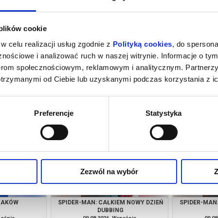
 plików cookie
w celu realizacji usług zgodnie z
Polityką cookies
, do spersona
nościowe i analizować ruch w naszej witrynie. Informacje o tym
nerom społecznościowym, reklamowym i analitycznym. Partnerz
otrzymanymi od Ciebie lub uzyskanymi podczas korzystania z ic
M NOWY DZIEŃ
PSI PATROL I DINOZAURY
SPIDER-MAN
G
ześnia
08.08.2026, Września
08.08
kup bilet
kup bilet
Preferencje
Statystyka
Zezwól na wybór
Z
RZAKÓW
SPIDER-MAN: CAŁKIEM NOWY DZIEŃ
SPIDER-MAN
DUBBING