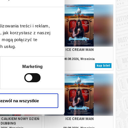
lizowania treści i reklam,
, jak korzystasz z naszej
y mogą połączyć te
h usług.
: CAŁKIEM NOWY DZIEŃ
ICE CREAM MAN
DUBBING
.2026, Września
08.08.2026, Września
kup bilet
kup bilet
Marketing
ezwól na wszystkie
: CAŁKIEM NOWY DZIEŃ
ICE CREAM MAN
DUBBING