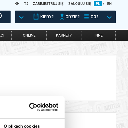
ZAREJESTRUJ SIĘ
ZALOGUJ SIĘ
PL
/
EN
KIEDY?
GDZIE?
CO?
CI
ONLINE
KARNETY
INNE
O plikach cookies