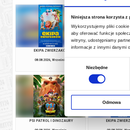
Niniejsza strona korzysta z
Wykorzystujemy pliki cookie 
aby oferować funkcje społecz
witryny, udostępniamy part
informacje z innymi danymi 
EKIPA ZWIERZAKÓW
SPIDER-MAN: CAŁKIE
DUBBIN
08.08.2026, Września
08.08.2026, Wr
Wybór
kup bilet
Niezbędne
zgody
Odmowa
PSI PATROL I DINOZAURY
EKIPA ZWIE