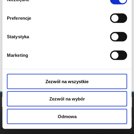
zgody
Preferencje
Statystyka
Marketing
Zezwól na wszystkie
Zezwól na wybór
Odmowa
REGULAMIN
POLITYKA
POLITYKA
COOKIES
PRYWATNOŚCI