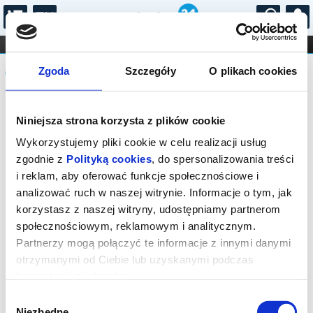
...
KONCERTY
KINO
TEATR
KABARET I
Komunikat
FILHARMONIA
OPERA I BALET
Zgoda
Szczegóły
O plikach cookies
STAND-UP
DLA DZIECI
ONLINE
KARNETY
Sprzedaż on-line została zakończona,
Niniejsza strona korzysta z plików cookie
sprawdź dostępność biletów w kasie.
Wykorzystujemy pliki cookie w celu realizacji usług
zgodnie z
Polityką cookies
, do spersonalizowania treści
i reklam, aby oferować funkcje społecznościowe i
analizować ruch w naszej witrynie. Informacje o tym, jak
korzystasz z naszej witryny, udostępniamy partnerom
społecznościowym, reklamowym i analitycznym.
Partnerzy mogą połączyć te informacje z innymi danymi
otrzymanymi od Ciebie lub uzyskanymi podczas
korzystania z ich usług.
Wybór
Niezbędne