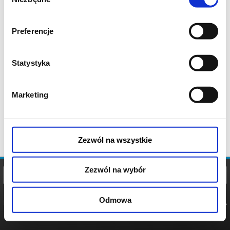
zgody
Preferencje
Statystyka
Marketing
Zezwól na wszystkie
Zezwól na wybór
Odmowa
REGULAMIN
POLITYKA
POLITYKA
COOKIES
PRYWATNOŚCI