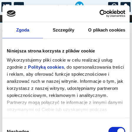
...
KONCERTY
KINO
TEATR
KABARET I
Komunikat
FILHARMONIA
OPERA I BALET
Zgoda
Szczegóły
O plikach cookies
STAND-UP
DLA DZIECI
ONLINE
KARNETY
Sprzedaż on-line została zakończona,
Niniejsza strona korzysta z plików cookie
sprawdź dostępność biletów w kasie.
Wykorzystujemy pliki cookie w celu realizacji usług
zgodnie z
Polityką cookies
, do spersonalizowania treści
i reklam, aby oferować funkcje społecznościowe i
analizować ruch w naszej witrynie. Informacje o tym, jak
korzystasz z naszej witryny, udostępniamy partnerom
społecznościowym, reklamowym i analitycznym.
Partnerzy mogą połączyć te informacje z innymi danymi
otrzymanymi od Ciebie lub uzyskanymi podczas
korzystania z ich usług.
Wybór
Niezbędne