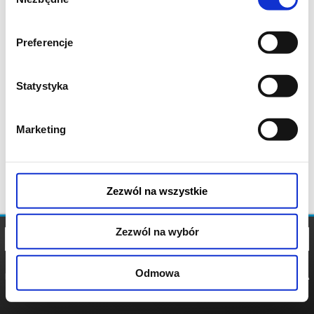
zgody
Preferencje
Statystyka
Marketing
Zezwól na wszystkie
Zezwól na wybór
Odmowa
REGULAMIN
POLITYKA
POLITYKA
COOKIES
PRYWATNOŚCI