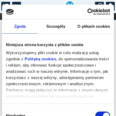
...
KONCERTY
KINO
TEATR
KABARET I
Komunikat
FILHARMONIA
OPERA I BALET
Zgoda
Szczegóły
O plikach cookies
STAND-UP
DLA DZIECI
ONLINE
KARNETY
Sprzedaż on-line została zakończona,
Niniejsza strona korzysta z plików cookie
sprawdź dostępność biletów w kasie.
Wykorzystujemy pliki cookie w celu realizacji usług
zgodnie z
Polityką cookies
, do spersonalizowania treści
i reklam, aby oferować funkcje społecznościowe i
analizować ruch w naszej witrynie. Informacje o tym, jak
korzystasz z naszej witryny, udostępniamy partnerom
społecznościowym, reklamowym i analitycznym.
Partnerzy mogą połączyć te informacje z innymi danymi
otrzymanymi od Ciebie lub uzyskanymi podczas
korzystania z ich usług.
Wybór
Niezbędne