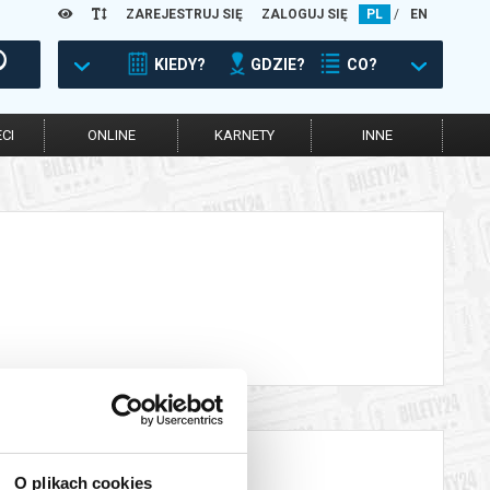
ZAREJESTRUJ SIĘ
ZALOGUJ SIĘ
PL
/
EN
KIEDY?
GDZIE?
CO?
CI
ONLINE
KARNETY
INNE
O plikach cookies