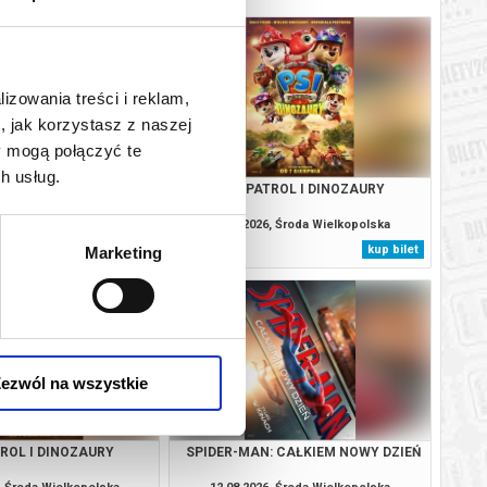
lizowania treści i reklam,
, jak korzystasz z naszej
y mogą połączyć te
h usług.
: CAŁKIEM NOWY DZIEŃ
PSI PATROL I DINOZAURY
, Środa Wielkopolska
09.08.2026, Środa Wielkopolska
kup bilet
kup bilet
Marketing
ezwól na wszystkie
TROL I DINOZAURY
SPIDER-MAN: CAŁKIEM NOWY DZIEŃ