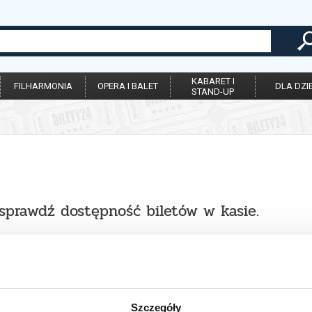
KABARET I
FILHARMONIA
OPERA I BALET
DLA DZIE
STAND-UP
 sprawdź dostępność biletów w kasie.
Szczegóły