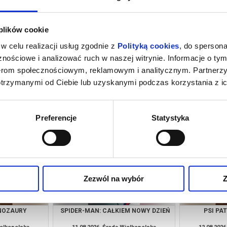
 plików cookie
w celu realizacji usług zgodnie z
Polityką cookies
, do spersona
nościowe i analizować ruch w naszej witrynie. Informacje o tym
nerom społecznościowym, reklamowym i analitycznym. Partnerz
otrzymanymi od Ciebie lub uzyskanymi podczas korzystania z ic
M NOWY DZIEŃ
PSI PATROL I DINOZAURY
SPIDER-MAN
ielkopolska
08.08.2026, Środa Wielkopolska
08.08.2026
kup bilet
kup bilet
Preferencje
Statystyka
Zezwól na wybór
Z
INOZAURY
SPIDER-MAN: CAŁKIEM NOWY DZIEŃ
PSI PA