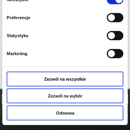
zgody
Preferencje
Statystyka
Marketing
Zezwól na wszystkie
Zezwól na wybór
Odmowa
REGULAMIN
POLITYKA
POLITYKA
COOKIES
PRYWATNOŚCI