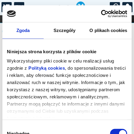
...
KONCERTY
KINO
TEATR
KABARET I
Komunikat
FILHARMONIA
OPERA I BALET
Zgoda
Szczegóły
O plikach cookies
STAND-UP
DLA DZIECI
ONLINE
KARNETY
Sprzedaż on-line została zakończona,
Niniejsza strona korzysta z plików cookie
sprawdź dostępność biletów w kasie.
Wykorzystujemy pliki cookie w celu realizacji usług
zgodnie z
Polityką cookies
, do spersonalizowania treści
i reklam, aby oferować funkcje społecznościowe i
analizować ruch w naszej witrynie. Informacje o tym, jak
korzystasz z naszej witryny, udostępniamy partnerom
społecznościowym, reklamowym i analitycznym.
Partnerzy mogą połączyć te informacje z innymi danymi
otrzymanymi od Ciebie lub uzyskanymi podczas
korzystania z ich usług.
Wybór
Niezbędne