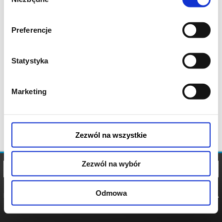
zgody
Preferencje
Statystyka
Marketing
Zezwól na wszystkie
Zezwól na wybór
Odmowa
REGULAMIN
POLITYKA
POLITYKA
COOKIES
PRYWATNOŚCI