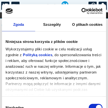
...
KONCERTY
KINO
TEATR
KABARET I
Komunikat
FILHARMONIA
OPERA I BALET
Zgoda
Szczegóły
O plikach cookies
STAND-UP
DLA DZIECI
ONLINE
KARNETY
Sprzedaż on-line została zakończona,
Niniejsza strona korzysta z plików cookie
sprawdź dostępność biletów w kasie.
Wykorzystujemy pliki cookie w celu realizacji usług
zgodnie z
Polityką cookies
, do spersonalizowania treści
i reklam, aby oferować funkcje społecznościowe i
analizować ruch w naszej witrynie. Informacje o tym, jak
korzystasz z naszej witryny, udostępniamy partnerom
społecznościowym, reklamowym i analitycznym.
Partnerzy mogą połączyć te informacje z innymi danymi
otrzymanymi od Ciebie lub uzyskanymi podczas
korzystania z ich usług.
Wybór
Niezbędne