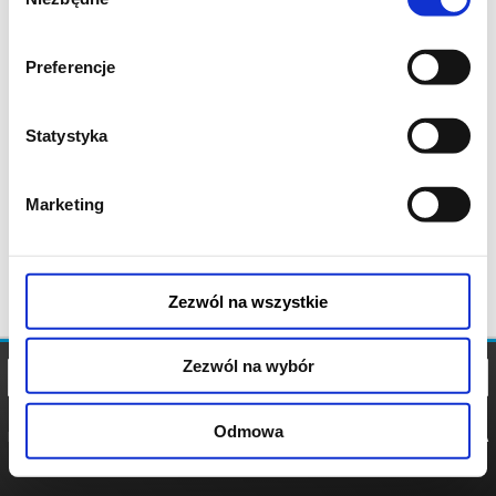
zgody
Preferencje
Statystyka
Marketing
Zezwól na wszystkie
Zezwól na wybór
Odmowa
REGULAMIN
POLITYKA
POLITYKA
COOKIES
PRYWATNOŚCI