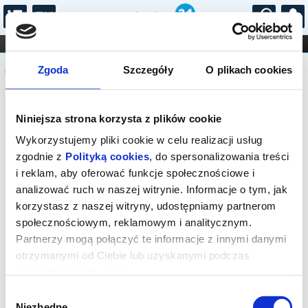
...
KONCERTY
KINO
TEATR
KABARET I
Komunikat
FILHARMONIA
OPERA I BALET
Zgoda
Szczegóły
O plikach cookies
STAND-UP
DLA DZIECI
ONLINE
KARNETY
Sprzedaż on-line została zakończona,
Niniejsza strona korzysta z plików cookie
sprawdź dostępność biletów w kasie.
Wykorzystujemy pliki cookie w celu realizacji usług
zgodnie z
Polityką cookies
, do spersonalizowania treści
i reklam, aby oferować funkcje społecznościowe i
analizować ruch w naszej witrynie. Informacje o tym, jak
korzystasz z naszej witryny, udostępniamy partnerom
społecznościowym, reklamowym i analitycznym.
Partnerzy mogą połączyć te informacje z innymi danymi
otrzymanymi od Ciebie lub uzyskanymi podczas
korzystania z ich usług.
Wybór
Niezbędne