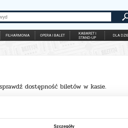
KABARET I
FILHARMONIA
OPERA I BALET
DLA DZIE
STAND-UP
 sprawdź dostępność biletów w kasie.
Szczegóły