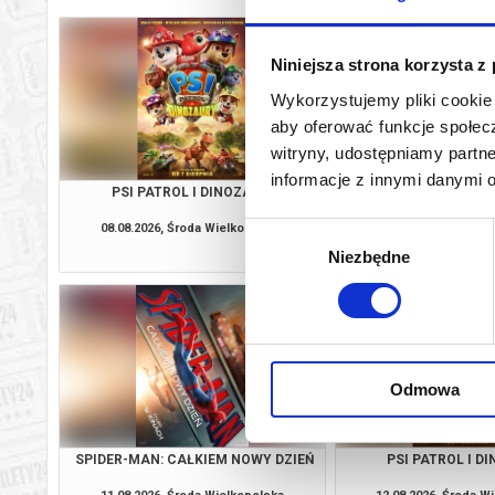
Niniejsza strona korzysta z
Wykorzystujemy pliki cookie 
aby oferować funkcje społecz
witryny, udostępniamy part
informacje z innymi danymi 
PSI PATROL I DINOZAURY
SPIDER-MAN: CAŁKIE
08.08.2026, Środa Wielkopolska
08.08.2026, Środa W
Wybór
kup bilet
Niezbędne
zgody
Odmowa
SPIDER-MAN: CAŁKIEM NOWY DZIEŃ
PSI PATROL I D