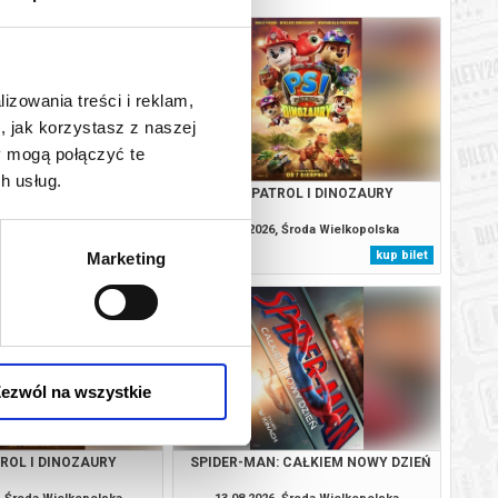
lizowania treści i reklam,
, jak korzystasz z naszej
y mogą połączyć te
h usług.
: CAŁKIEM NOWY DZIEŃ
PSI PATROL I DINOZAURY
, Środa Wielkopolska
11.08.2026, Środa Wielkopolska
kup bilet
kup bilet
Marketing
ezwól na wszystkie
TROL I DINOZAURY
SPIDER-MAN: CAŁKIEM NOWY DZIEŃ