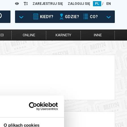
ZAREJESTRUJ SIĘ
ZALOGUJ SIĘ
PL
/
EN
KIEDY?
GDZIE?
CO?
CI
ONLINE
KARNETY
INNE
O plikach cookies