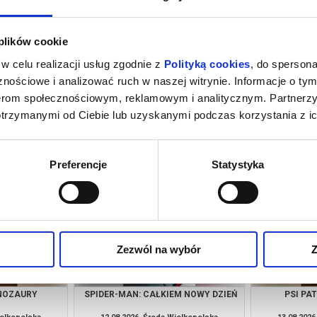
 plików cookie
w celu realizacji usług zgodnie z
Polityką cookies
, do spersona
nościowe i analizować ruch w naszej witrynie. Informacje o tym
nerom społecznościowym, reklamowym i analitycznym. Partnerz
otrzymanymi od Ciebie lub uzyskanymi podczas korzystania z ic
M NOWY DZIEŃ
PSI PATROL I DINOZAURY
SPIDER-MAN
ielkopolska
09.08.2026, Środa Wielkopolska
09.08.2026
kup bilet
kup bilet
Preferencje
Statystyka
Zezwól na wybór
Z
INOZAURY
SPIDER-MAN: CAŁKIEM NOWY DZIEŃ
PSI PA