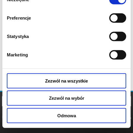
zgody
Preferencje
Statystyka
Marketing
Zezwól na wszystkie
Zezwól na wybór
Odmowa
REGULAMIN
POLITYKA
POLITYKA
COOKIES
PRYWATNOŚCI