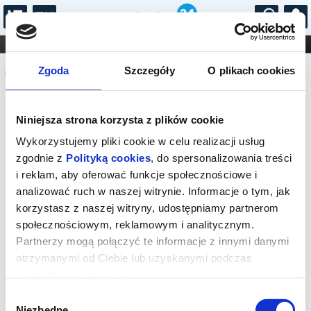
...
KONCERTY
KINO
TEATR
KABARET I
Komunikat
FILHARMONIA
OPERA I BALET
Zgoda
Szczegóły
O plikach cookies
STAND-UP
DLA DZIECI
ONLINE
KARNETY
Sprzedaż on-line została zakończona,
Niniejsza strona korzysta z plików cookie
sprawdź dostępność biletów w kasie.
Wykorzystujemy pliki cookie w celu realizacji usług
zgodnie z
Polityką cookies
, do spersonalizowania treści
i reklam, aby oferować funkcje społecznościowe i
analizować ruch w naszej witrynie. Informacje o tym, jak
korzystasz z naszej witryny, udostępniamy partnerom
społecznościowym, reklamowym i analitycznym.
Partnerzy mogą połączyć te informacje z innymi danymi
otrzymanymi od Ciebie lub uzyskanymi podczas
korzystania z ich usług.
Wybór
Niezbędne