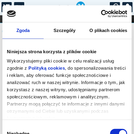
...
KONCERTY
KINO
TEATR
KABARET I
Komunikat
FILHARMONIA
OPERA I BALET
Zgoda
Szczegóły
O plikach cookies
STAND-UP
DLA DZIECI
ONLINE
KARNETY
Sprzedaż on-line została zakończona,
Niniejsza strona korzysta z plików cookie
sprawdź dostępność biletów w kasie.
Wykorzystujemy pliki cookie w celu realizacji usług
zgodnie z
Polityką cookies
, do spersonalizowania treści
i reklam, aby oferować funkcje społecznościowe i
analizować ruch w naszej witrynie. Informacje o tym, jak
korzystasz z naszej witryny, udostępniamy partnerom
społecznościowym, reklamowym i analitycznym.
Partnerzy mogą połączyć te informacje z innymi danymi
otrzymanymi od Ciebie lub uzyskanymi podczas
korzystania z ich usług.
Wybór
Niezbędne