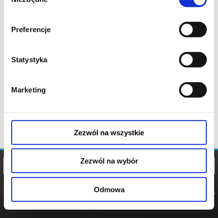
zgody
Preferencje
Statystyka
Marketing
Zezwól na wszystkie
Zezwól na wybór
Odmowa
REGULAMIN
POLITYKA
POLITYKA
COOKIES
PRYWATNOŚCI