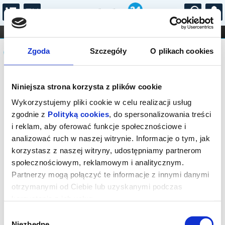
...
KONCERTY
KINO
TEATR
KABARET I
Komunikat
FILHARMONIA
OPERA I BALET
Zgoda
Szczegóły
O plikach cookies
STAND-UP
DLA DZIECI
ONLINE
KARNETY
Sprzedaż on-line została zakończona,
Niniejsza strona korzysta z plików cookie
sprawdź dostępność biletów w kasie.
Wykorzystujemy pliki cookie w celu realizacji usług
zgodnie z
Polityką cookies
, do spersonalizowania treści
i reklam, aby oferować funkcje społecznościowe i
analizować ruch w naszej witrynie. Informacje o tym, jak
korzystasz z naszej witryny, udostępniamy partnerom
społecznościowym, reklamowym i analitycznym.
Partnerzy mogą połączyć te informacje z innymi danymi
otrzymanymi od Ciebie lub uzyskanymi podczas
korzystania z ich usług.
Wybór
Niezbędne