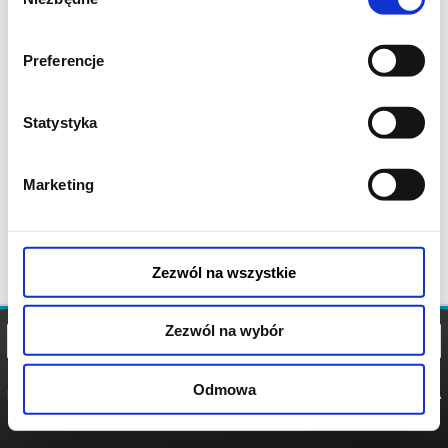
zgody
Preferencje
Statystyka
Marketing
Zezwól na wszystkie
Zezwól na wybór
Odmowa
REGULAMIN
POLITYKA
POLITYKA
COOKIES
PRYWATNOŚCI