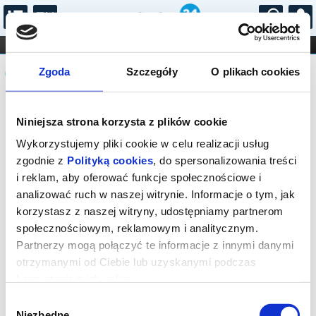
...
KONCERTY
KINO
TEATR
KABARET I
Komunikat
FILHARMONIA
OPERA I BALET
Zgoda
Szczegóły
O plikach cookies
STAND-UP
DLA DZIECI
ONLINE
KARNETY
Sprzedaż on-line została zakończona,
Niniejsza strona korzysta z plików cookie
sprawdź dostępność biletów w kasie.
Wykorzystujemy pliki cookie w celu realizacji usług
zgodnie z
Polityką cookies
, do spersonalizowania treści
i reklam, aby oferować funkcje społecznościowe i
analizować ruch w naszej witrynie. Informacje o tym, jak
korzystasz z naszej witryny, udostępniamy partnerom
społecznościowym, reklamowym i analitycznym.
Partnerzy mogą połączyć te informacje z innymi danymi
otrzymanymi od Ciebie lub uzyskanymi podczas
korzystania z ich usług.
Wybór
Niezbędne