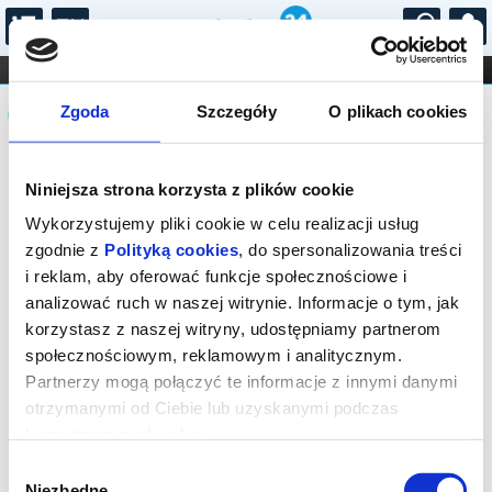
...
KONCERTY
KINO
TEATR
KABARET I
Komunikat
FILHARMONIA
OPERA I BALET
Zgoda
Szczegóły
O plikach cookies
STAND-UP
DLA DZIECI
ONLINE
KARNETY
Sprzedaż on-line została zakończona,
Niniejsza strona korzysta z plików cookie
sprawdź dostępność biletów w kasie.
Wykorzystujemy pliki cookie w celu realizacji usług
zgodnie z
Polityką cookies
, do spersonalizowania treści
i reklam, aby oferować funkcje społecznościowe i
analizować ruch w naszej witrynie. Informacje o tym, jak
korzystasz z naszej witryny, udostępniamy partnerom
społecznościowym, reklamowym i analitycznym.
Partnerzy mogą połączyć te informacje z innymi danymi
otrzymanymi od Ciebie lub uzyskanymi podczas
korzystania z ich usług.
Wybór
Niezbędne