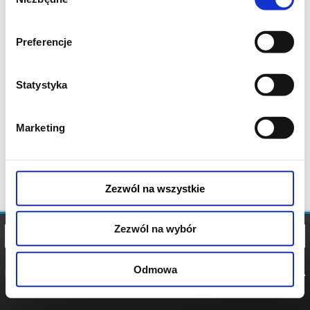
zgody
Preferencje
Statystyka
Marketing
Zezwól na wszystkie
Zezwól na wybór
Odmowa
REGULAMIN
POLITYKA
POLITYKA
COOKIES
PRYWATNOŚCI