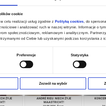
 plików cookie
w celu realizacji usług zgodnie z
Polityką cookies
, do spersona
nościowe i analizować ruch w naszej witrynie. Informacje o tym
nerom społecznościowym, reklamowym i analitycznym. Partnerz
otrzymanymi od Ciebie lub uzyskanymi podczas korzystania z ic
ZY LAS - 2D
WILLOW I TAJEMNICZY LAS - 2D
EKIPA ZWIE
G
DUBBING
Śrem
19.08.2026, Śrem
19.
kup bilet
kup bilet
Preferencje
Statystyka
Zezwól na wybór
Z
ECH ŻYJE
ANDRÉ RIEU. NIECH ŻYJE
KONCER
HT!
MAASTRICHT!