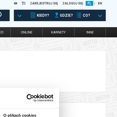
ZAREJESTRUJ SIĘ
ZALOGUJ SIĘ
PL
/
EN
KIEDY?
GDZIE?
CO?
CI
ONLINE
KARNETY
INNE
O plikach cookies