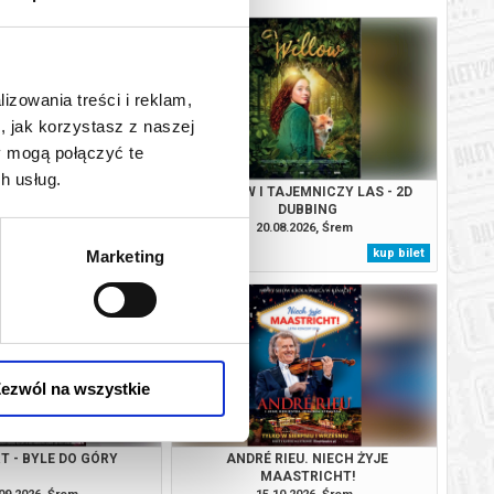
lizowania treści i reklam,
, jak korzystasz z naszej
y mogą połączyć te
h usług.
RZAKÓW - 2D DUBBING
WILLOW I TAJEMNICZY LAS - 2D
DUBBING
08.2026, Śrem
20.08.2026, Śrem
kup bilet
kup bilet
Marketing
ezwól na wszystkie
T - BYLE DO GÓRY
ANDRÉ RIEU. NIECH ŻYJE
MAASTRICHT!