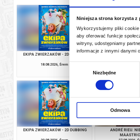
Niniejsza strona korzysta z
Wykorzystujemy pliki cookie 
aby oferować funkcje społecz
witryny, udostępniamy part
informacje z innymi danymi 
EKIPA ZWIERZAKÓW - 2D DUBBING
WILLOW I TAJEMNIC
DUBBIN
18.08.2026, Śrem
18.08.2026, 
Wybór
kup bilet
Niezbędne
zgody
Odmowa
EKIPA ZWIERZAKÓW - 2D DUBBING
ANDRÉ RIEU. NI
MAASTRIC