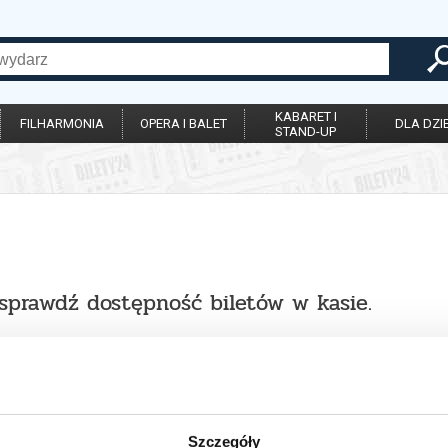
KABARET I
FILHARMONIA
OPERA I BALET
DLA DZIE
STAND-UP
 sprawdź dostępność biletów w kasie.
Szczegóły