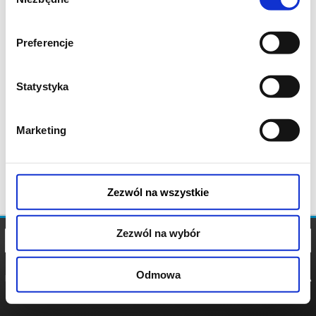
zgody
Preferencje
Statystyka
Marketing
Zezwól na wszystkie
Zezwól na wybór
Odmowa
REGULAMIN
POLITYKA
POLITYKA
COOKIES
PRYWATNOŚCI