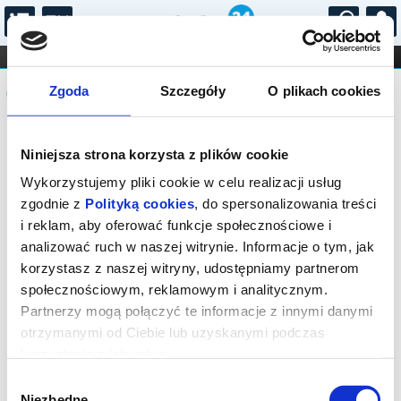
...
KONCERTY
KINO
TEATR
KABARET I
Komunikat
FILHARMONIA
OPERA I BALET
Zgoda
Szczegóły
O plikach cookies
STAND-UP
DLA DZIECI
ONLINE
KARNETY
Sprzedaż on-line została zakończona,
Niniejsza strona korzysta z plików cookie
sprawdź dostępność biletów w kasie.
Wykorzystujemy pliki cookie w celu realizacji usług
zgodnie z
Polityką cookies
, do spersonalizowania treści
i reklam, aby oferować funkcje społecznościowe i
analizować ruch w naszej witrynie. Informacje o tym, jak
korzystasz z naszej witryny, udostępniamy partnerom
społecznościowym, reklamowym i analitycznym.
Partnerzy mogą połączyć te informacje z innymi danymi
otrzymanymi od Ciebie lub uzyskanymi podczas
korzystania z ich usług.
Wybór
Niezbędne