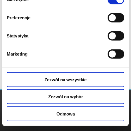
zgody
Preferencje
Statystyka
Marketing
Zezwól na wszystkie
Zezwól na wybór
Odmowa
REGULAMIN
POLITYKA
POLITYKA
COOKIES
PRYWATNOŚCI