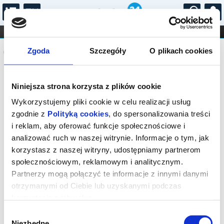
...
KONCERTY
KINO
TEATR
KABARET I
Komunikat
FILHARMONIA
OPERA I BALET
Zgoda
Szczegóły
O plikach cookies
STAND-UP
DLA DZIECI
ONLINE
KARNETY
Sprzedaż on-line została zakończona,
Niniejsza strona korzysta z plików cookie
sprawdź dostępność biletów w kasach
instytucji.
Wykorzystujemy pliki cookie w celu realizacji usług
zgodnie z
Polityką cookies
, do spersonalizowania treści
i reklam, aby oferować funkcje społecznościowe i
analizować ruch w naszej witrynie. Informacje o tym, jak
korzystasz z naszej witryny, udostępniamy partnerom
społecznościowym, reklamowym i analitycznym.
Partnerzy mogą połączyć te informacje z innymi danymi
otrzymanymi od Ciebie lub uzyskanymi podczas
korzystania z ich usług.
Wybór
Niezbędne