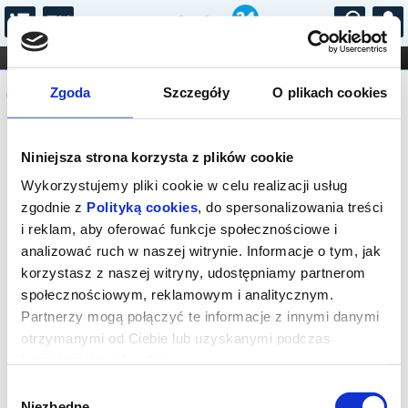
...
KONCERTY
KINO
TEATR
KABARET I
Komunikat
FILHARMONIA
OPERA I BALET
Zgoda
Szczegóły
O plikach cookies
STAND-UP
DLA DZIECI
ONLINE
KARNETY
Sprzedaż on-line została zakończona,
Niniejsza strona korzysta z plików cookie
sprawdź dostępność biletów w kasach
instytucji.
Wykorzystujemy pliki cookie w celu realizacji usług
zgodnie z
Polityką cookies
, do spersonalizowania treści
i reklam, aby oferować funkcje społecznościowe i
analizować ruch w naszej witrynie. Informacje o tym, jak
korzystasz z naszej witryny, udostępniamy partnerom
społecznościowym, reklamowym i analitycznym.
Partnerzy mogą połączyć te informacje z innymi danymi
otrzymanymi od Ciebie lub uzyskanymi podczas
korzystania z ich usług.
Wybór
Niezbędne