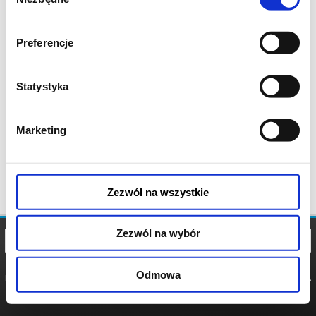
zgody
Preferencje
Statystyka
Marketing
Zezwól na wszystkie
Zezwól na wybór
Odmowa
REGULAMIN
POLITYKA
POLITYKA
COOKIES
PRYWATNOŚCI