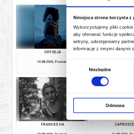
Niniejsza strona korzysta z
Wykorzystujemy pliki cookie 
aby oferować funkcje społecz
witryny, udostępniamy part
informacje z innymi danymi 
ODYSEJA
ZAPROSZE
10.08.2026, Poznań
10.08.2026, P
Wybór
kup bilet
Niezbędne
zgody
Odmowa
FRANCES HA
ZAPROSZE