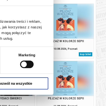
lizowania treści i reklam,
, jak korzystasz z naszej
y mogą połączyć te
h usług.
IVALDI I JA
PEJZAŻ W KOLORZE SEPII
8.2026, Poznań
10.08.2026, Poznań
kup bilet
kup bilet
Marketing
ezwól na wszystkie
YDACI ŚMIERCI
PEJZAŻ W KOLORZE SEPII