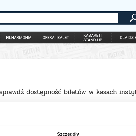
KABARET I
FILHARMONIA
OPERA I BALET
DLA DZIE
STAND-UP
sprawdź dostępność biletów w kasach instyt
Szczegóły