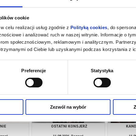
 plików cookie
w celu realizacji usług zgodnie z
Polityką cookies
, do spersona
nościowe i analizować ruch w naszej witrynie. Informacje o tym
nerom społecznościowym, reklamowym i analitycznym. Partnerz
otrzymanymi od Ciebie lub uzyskanymi podczas korzystania z ic
NIE
KANDYDACI ŚMIERCI
V
oznań
10.08.2026, Poznań
10.0
kup bilet
kup bilet
Preferencje
Statystyka
Zezwól na wybór
Z
NIE
OSTATNI KONSJERŻ
KAND