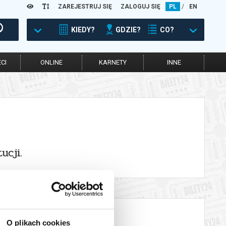
ZAREJESTRUJ SIĘ
ZALOGUJ SIĘ
PL
/
EN
KIEDY?
GDZIE?
CO?
CI
ONLINE
KARNETY
INNE
ucji.
O plikach cookies